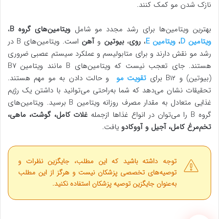
نازک شدن مو کمک کنند.
بهترین ویتامین‌ها برای رشد مجدد مو شامل
ویتامین‌های گروه B
،
ویتامین D
،
ویتامین E
،
روی
،
بیوتین
و
آهن
است. ویتامین‌های B در
رشد مو نقش دارند و برای متابولیسم و ​​عملکرد سیستم عصبی ضروری
هستند. جای تعجب نیست که ویتامین‌های B مانند ویتامین B۷
(بیوتین) و B۱۲ برای
تقویت مو
و حالت دادن به مو مهم هستند.
تحقیقات نشان می‌دهد که شما به‌راحتی می‌توانید با داشتن یک رژیم
غذایی متعادل به مقدار مصرف روزانه ویتامین B برسید. ویتامین‌های
گروه B را می‌توان در انواع غذاها ازجمله
غلات کامل، گوشت، ماهی،
تخم‌مرغ کامل، آجیل و آووکادو
یافت.
توجه داشته باشید که این مطلب، جایگزین نظرات و
توصیه‌های تخصصی پزشکان نیست و هرگز از این مطلب
به‌عنوان جایگزین توصیه پزشکان استفاده نکنید.