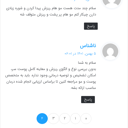
ت
سلام چند مدت هست مو هام ریزش پیدا کردن و شوره زیادی
:
دارن چیکار کنم مو هام پر پشت و ریزش متوقف شه
پاسخ
گ
ناشناس
ف
5 بهمن, 1401 در 06:01
ت
سلام به شما
:
بدون بررسی نوع و الگوی ریزش و معاینه کامل پوست سر،
امکان تشخیص و توصیه درمانی وجود نداره. باید به متخصص
پوست و مو مراجعه کنین تا براساس ارزیابی انجام شده درمان
مناسب ارائه بشه.
پاسخ
4
3
2
1
«