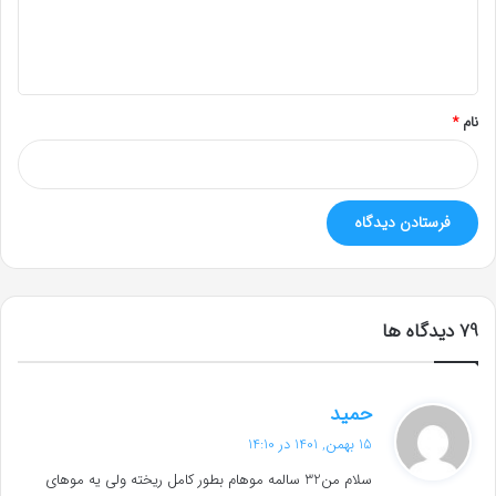
ا
ه
*
نام
*
‫79 دیدگاه ها
گ
حمید
ف
15 بهمن, 1401 در 14:10
ت
سلام من32 سالمه موهام بطور کامل ریخته ولی یه موهای
: