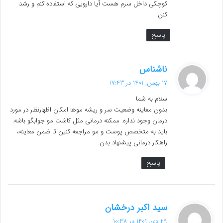
کوچکی داخل سرم هست آیا دارویی که استفاده کنم و رشد
کنن
پاسخ
گ
ناشناس
ف
17 بهمن, 1401 در 17:43
ت
سلام به شما
:
بدون معاینه وضعیت سر و ریشه موها امکان اظهارنظر در مورد
درمان وجود نداره. ممکنه درمانی مثل کاشت مو جوابگو باشه.
باید به متخصص پوست و مو مراجعه کنین تا ضمن معاینه،
راهکار درمانی پیشنهاد بدن.
پاسخ
گ
سید اکبر درخشان
ف
29 دی, 1401 در 10:38