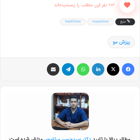
202 نفر این مطلب را پسندیده‌اند
منبع
mayoclinic
healthline
ریزش مو
فیس بوک
X
لینکدین
واتس آپ
تلگرام
اشتراک گذاری از طریق ایمیل
مطالب بالا با تایید
دکتر سیدحسن مرتضوی
منتشر شده است.