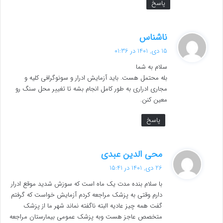
پاسخ
گ
ناشناس
ف
15 دی, 1401 در 01:36
ت
سلام به شما
:
بله محتمل هست. باید آزمایش ادرار و سونوگرافی کلیه و
مجاری ادراری به طور کامل انجام بشه تا تغییر محل سنگ رو
معین کنن.
پاسخ
گ
محی الدین عبدی
ف
26 دی, 1401 در 15:41
ت
با سلام بنده مدت یک ماه است که سوزش شدید موقع ادرار
:
دارم وقتی به پزشک مراجعه کردم آزمایش خواست که گرفتم
گفت همه چیز عادیه البته ناگفته نماند شهر ما از پزشک
متخصص عاجز هست وبه پزشک عمومی بیمارستان مراجعه