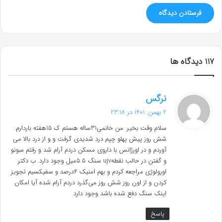
‫117 دیدگاه ها
گ
نرگس
ف
2 بهمن, 1401 در 23:18
ت
سلام وقت بخیر. من خانمی31ساله هستم ک 15هفته باردارم.
:
شش روز پیش پهلو چپم درد شدیدی گرفت و و از درد بالا می
آوردم و در اورژانس با داروی مسکن دردم آرام شد و رفتم سونو
و گفتن در حالب نقطهujv سنگ 5.5میل وجود دارد. ب دکتر
اورولوژی مراجعه کردم و بهم امنیک 4درصد و سفیکسیم تجویز
کردن و از اون روز شش روز می‌گذرد دردم آرام شده آیا امکان
اینک سنگ دفع شده باشد وجود دارد
پاسخ