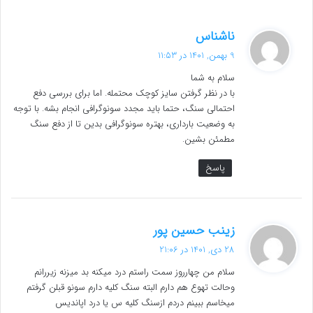
گ
ناشناس
ف
9 بهمن, 1401 در 11:53
ت
سلام به شما
:
با در نظر گرفتن سایز کوچک محتمله. اما برای بررسی دفع
احتمالی سنگ، حتما باید مجدد سونوگرافی انجام بشه. با توجه
به وضعیت بارداری، بهتره سونوگرافی بدین تا از دفع سنگ
مطمئن بشین.
پاسخ
گ
زینب حسین پور
ف
28 دی, 1401 در 21:06
ت
سلام من چهارروز سمت راستم درد میکنه بد میزنه زیررانم
:
وحالت تهوع هم دارم البته سنگ کلیه دارم سونو قبلن گرفتم
میخاسم ببینم دردم ازسنگ کلیه س یا درد اپاندیس