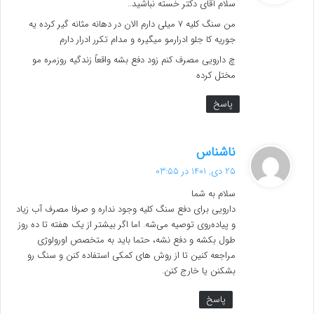
سلام آقای دکتر خسته نباشید..
:
من سنگ کلیه 7 میلی دارم الان در دهانه مثانه گیر کرده یه
جوریه کا جلو ادرارمو میگیره و مدام تکرر ادرار دارم
چ دارویی مصرف کنم زود دفع بشه واقعاً زندگیه روزمره مو
مختل کرده
پاسخ
گ
ناشناس
ف
25 دی, 1401 در 03:55
ت
سلام به شما
:
دارویی برای دفع سنگ کلیه وجود نداره و صرفا مصرف آب زیاد
و پیاده‌روی توصیه می‌شه. اما اگر بیشتر از یک هفته تا ده روز
طول بکشه و دفع نشه، حتما باید به متخصص اورولوژی
مراجعه کنین تا از روش های کمکی استفاده کنن و سنگ رو
بشکنن یا خارج کنن.
پاسخ