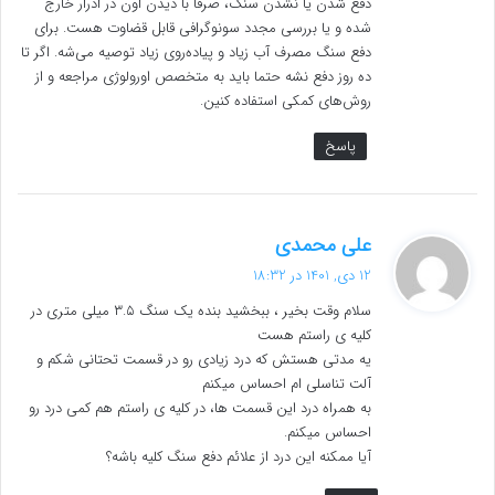
دفع شدن یا نشدن سنگ، صرفا با دیدن اون در ادرار خارج
شده و یا بررسی مجدد سونوگرافی قابل قضاوت هست. برای
دفع سنگ مصرف آب زیاد و پیاده‌روی زیاد توصیه می‌شه. اگر تا
ده روز دفع نشه حتما باید به متخصص اورولوژی مراجعه و از
روش‌های کمکی استفاده کنین.
پاسخ
گ
علی محمدی
ف
12 دی, 1401 در 18:32
ت
سلام وقت بخیر ، ببخشید بنده یک سنگ ۳.۵ میلی متری در
:
کلیه ی راستم هست
یه مدتی هستش که درد زیادی رو در قسمت تحتانی شکم و
آلت تناسلی ام احساس میکنم
به همراه درد این قسمت ها، در کلیه ی راستم هم کمی درد رو
احساس میکنم.
آیا ممکنه این درد از علائم دفع سنگ کلیه باشه؟