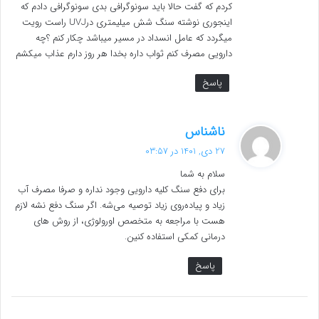
کردم که گفت حالا باید سونوگرافی بدی سونوگرافی دادم که
اینجوری نوشته سنگ شش میلیمتری درUVJ راست رویت
میگردد که عامل انسداد در مسیر میباشد چکار کنم ؟چه
دارویی مصرف کنم ثواب داره بخدا هر روز دارم عذاب میکشم
پاسخ
گ
ناشناس
ف
27 دی, 1401 در 03:57
ت
سلام به شما
:
برای دفع سنگ کلیه دارویی وجود نداره و صرفا مصرف آب
زیاد و پیاده‌روی زیاد توصیه می‌شه. اگر سنگ دفع نشه لازم
هست با مراجعه به متخصص اورولوژی، از روش های
درمانی کمکی استفاده کنین.
پاسخ