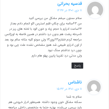
گ
قدسیه بحرانی
ف
11 دی, 1401 در 12:46
ت
سلام ممنون میشم مشکل من بررسی کنید
:
من ۶۳سالمه برای چکاپ قلبم استرس اکو انجام دادم بعداز
۲۴ساعت ادرارم با حجم زیاد و خون الود با لخته های ریز در
۵مرحله پشت هم بدون درد داشتم در همین فاصله به اورژانس
مراجعه کردم فشارم۲۳روی۱۳ ولی سونو کلیه مثانه سالم بود بعد
از اون ادرارم طبیعی شد هنوز مشخص نشده علت چی بود و
چون درد نداشتم سنگ نبود
ولی مدتی درد تقریبا پایین پهلو هام دارم
پاسخ
گ
ناشناس
ف
11 دی, 1401 در 15:42
ت
سلام به شما
:
ممکنه مشکل خون وجود داشته. همینطور ادرار خروجی هم
باید بررسی می‌شده. بهتره حتما به متخصص داخلی مراجعه