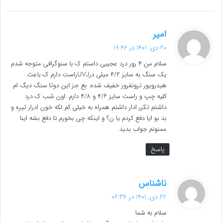
گ
امیر
ف
20 دی, 1401 در 19:46
ت
سلام من ۴ رور درد عجیبی داستم ک با سنوگرافی متوجه شدم
:
یک سنگ به سایز ۴/۲ میلی درUVJراست دارم ک باعث
هیدرویور ترونفروز خفیف شده. بع جز این دوتا سنگ دیگ ام
کلیه چپ و راست سایز ۴/۶ و ۴/۸ دارم. اون شب ک درد
داشتم تکرر ادار داشتم همراه به خیلی کم لکه خون ادرار تیره و
بد بو ایا دفع کردم یا ن؟ و اینکه چی بخورم تا دفع بشه اینا
ممنونم جواب بدید.
پاسخ
گ
ناشناس
ف
22 دی, 1401 در 02:36
ت
سلام به شما
: