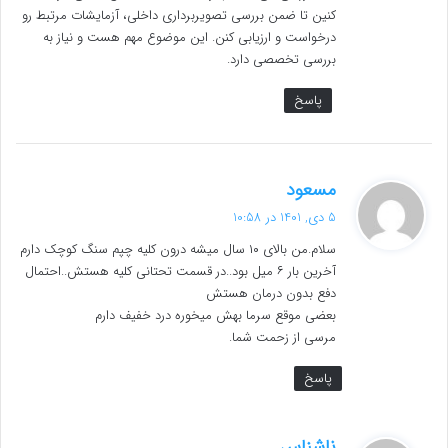
کنین تا ضمن بررسی تصویربرداری داخلی، آزمایشات مرتبط رو
درخواست و ارزیابی کنن. این موضوع مهم هست و نیاز به
بررسی تخصصی دارد.
پاسخ
گ
مسعود
ف
5 دی, 1401 در 10:58
ت
سلام.من بالای ۱۰ سال میشه درون کلیه چپم سنگ کوچک دارم
:
آخرین بار ۶ میل بود..در قسمت تحتانی کلیه هستش..احتمال
دفع بدون درمان هستش
بعضی موقع سرما بهش میخوره درد خفیف دارم
مرسی از زحمت شما.
پاسخ
گ
ناشناس