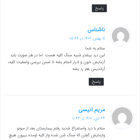
پاسخ
گ
ناشناس
ف
5 بهمن, 1401 در 05:44
ت
سلام به شما
:
این درد بیشتر شبیه سنگ کلیه هست. اما در هر صورت باید
آزمایش خون و ادرار انجام بشه تا ضمن بررسی وضعیت کلیه،
آپاندیس هم رد بشه.
پاسخ
گ
مریم انیسی
ف
24 دی, 1401 در 11:44
ت
سلام با درد واستفراغ شدید رفتم بیمارستان بعد از سونو
:
وازمایش گفتن که سنگ شن شده واز کلیه اومده بیرون هیچ