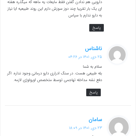
دارویی هم ندادن گفتن فقط مایعات یه ماهه که میگذره هفته
ای یک بار تقریبا چند دوز سوزش دارم این روند طبیعیه ایا نیاز
به دارو ندارم با سپاس
پاسخ
گ
ناشناس
ف
25 دی, 1401 در 04:26
ت
سلام به شما
:
بله طبیعی هست. در سنگ ادراری دارو درمانی وجود نداره. اگر
دفع نشه مداخله تهاجمی توسط متخصص اورولوژی لازمه.
پاسخ
گ
سامان
ف
23 دی, 1401 در 18:09
ت