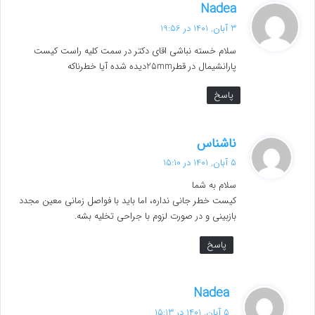
گ
Nadea
ف
3 آبان, 1401 در 19:56
ت
سلام خسته نباشی اقای دکتر در سمت کلیه راست کیست
:
پارانشیمال در قطر25mmدیده شده آیا خطرناکه
پاسخ
گ
ناشناس
ف
5 آبان, 1401 در 15:10
ت
سلام به شما
:
کیست خطر جانی نداره، اما باید با فواصل زمانی معین مجدد
بازبینی و در صورت لزوم با جراحی تخلیه بشه.
پاسخ
گ
Nadea
ف
5 آبان, 1401 در 15:13