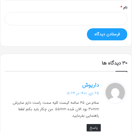
نام
*
‫30 دیدگاه ها
گ
داریوش
ف
25 دی, 1401 در 18:24
ت
سلام.من ۴۵ سالمه کیست کلیه سمت راست دارم سایزش
:
۳۰mm بود الان شده ۵۵mm .من چکار باید بکنم لطفا
راهنمایی بفرمایید.
پاسخ