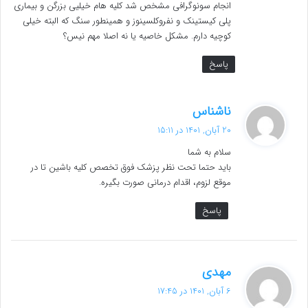
انجام سونوگرافی مشخص شد کلیه هام خیلیی بزرگن و بیماری
پلی کیستینک و نفروکلسینوز و همینطور سنگ که البته خیلی
کوچیه دارم. مشکل خاصیه یا نه اصلا مهم نیس؟
پاسخ
گ
ناشناس
ف
20 آبان, 1401 در 15:11
ت
سلام به شما
:
باید حتما تحت نظر پزشک فوق تخصص کلیه باشین تا در
موقع لزوم، اقدام درمانی صورت بگیره.
پاسخ
گ
مهدی
ف
6 آبان, 1401 در 17:45
ت