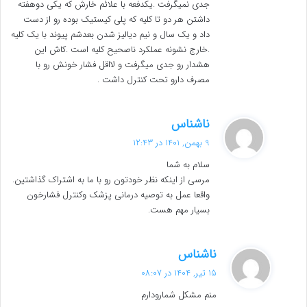
جدی نمیگرفت .یکدفعه با علائم خارش که یکی دوهفته
داشتن هر دو تا کلیه که پلی کیستیک بوده رو از دست
داد و یک سال و نیم دیالیز شدن بعدشم پیوند با یک کلیه
.خارج نشونه عملکرد ناصحیح کلیه است .کاش این
هشدار رو جدی میگرفت و لااقل فشار خونش رو با
مصرف دارو تحت کنترل داشت .
گ
ناشناس
ف
9 بهمن, 1401 در 12:43
ت
سلام به شما
:
مرسی از اینکه نظر خودتون رو با ما به اشتراک گذاشتین.
واقعا عمل به توصیه درمانی پزشک وکنترل فشارخون
بسیار مهم هست.
گ
ناشناس
ف
15 تیر, 1404 در 08:07
ت
منم مشکل شمارودارم
: