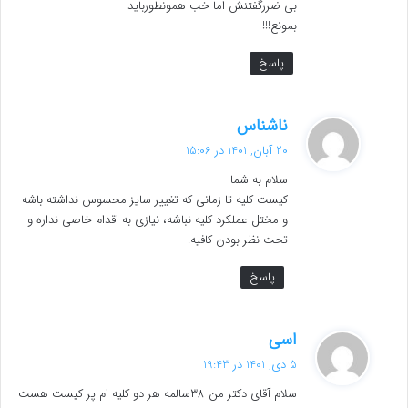
بی ضررگفتنش اما خب همونطورباید
بمونع!!!
پاسخ
گ
ناشناس
ف
20 آبان, 1401 در 15:06
ت
سلام به شما
:
کیست کلیه تا زمانی که تغییر سایز محسوس نداشته باشه
و مختل عملکرد کلیه نباشه، نیازی به اقدام خاصی نداره و
تحت نظر بودن کافیه.
پاسخ
گ
اسی
ف
5 دی, 1401 در 19:43
ت
سلام آقای دکتر من ۳۸سالمه هر دو کلیه ام پر کیست هست
: