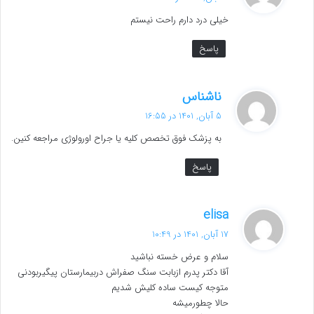
ت
خیلی درد دارم راحت نیستم
:
پاسخ
گ
ناشناس
ف
5 آبان, 1401 در 16:55
ت
به پزشک فوق تخصص کلیه یا جراح اورولوژی مراجعه کنین.
:
پاسخ
گ
elisa
ف
17 آبان, 1401 در 10:49
ت
سلام و عرض خسته نباشید
:
آقا دکتر پدرم ازبابت سنگ صفراش دربیمارستان پیگیربودنی
متوجه کیست ساده کلیش شدیم
حالا چطورمیشه