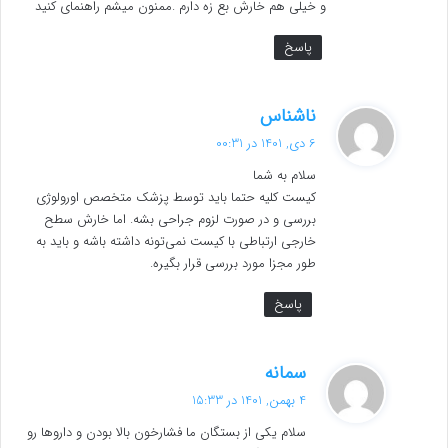
و خیلی هم خارش بع زه دارم .ممنون میشم راهنمای کنید
پاسخ
گ
ناشناس
ف
6 دی, 1401 در 00:31
ت
سلام به شما
:
کیست کلیه حتما باید توسط پزشک متخصص اورولوژی
بررسی و در صورت لزوم جراحی بشه. اما خارش سطح
خارجی ارتباطی با کیست نمی‌تونه داشته باشه و باید به
طور مجزا مورد بررسی قرار بگیره.
پاسخ
گ
سمانه
ف
4 بهمن, 1401 در 15:33
ت
سلام یکی از بستگان ما فشارخون بالا بودن و داروها رو
: