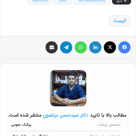
منبع
my.clevelandclinic
niddk
healthline
کیست
فیس بوک
X
لینکدین
واتس آپ
تلگرام
اشتراک گذاری از طریق ایمیل
مطالب بالا با تایید
دکتر سیدحسن مرتضوی
منتشر شده است.
تخصص پزشک:
پزشک عمومی