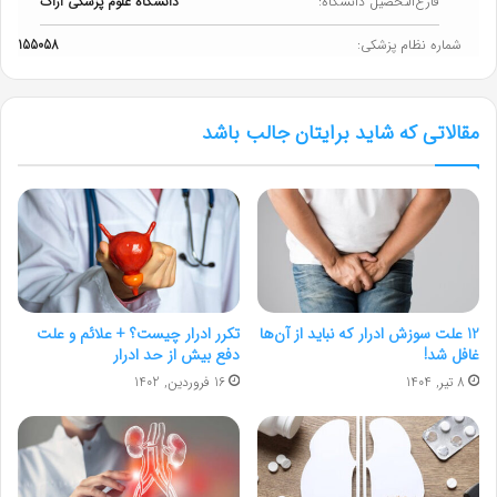
فارغ‌التحصیل دانشگاه:
دانشگاه علوم پزشکی اراک
شماره نظام پزشکی:
155058
مقالاتی که شاید برایتان جالب باشد
12 علت سوزش ادرار که نباید از آن‌ها
تکرر ادرار چیست؟ + علائم و علت
غافل شد!
دفع بیش از حد ادرار
8 تیر, 1404
16 فروردین, 1402