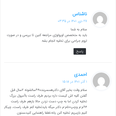
گ
ناشناس
ف
27 دی, 1401 در 03:35
ت
سلام به شما
:
باید به متخصص اورولوژی مراجعه کنین تا بررسی و در صورت
لزوم جراحی برای تخلیه انجام بشه.
پاسخ
گ
احمدی
ف
1 آذر, 1401 در 15:18
ت
سلام وقت بخیر آقای دکترهمسربنده۶۴سالشونه ۲سال قبل
:
گفتن کلیه اش کیست داره بردیم طرف راست باآمپول بزرگ
تخلیه کردن اما به چپ دست نزدن حالا بازهم طرف راست
۹۴م-م وچپ۵۰م-م دکتر میگه بایدتخلیه کنم طرف راست، چیکار
کنیم بازببریم تخلیه کنن یانه،لطفا راهنمایی کنیدممنون