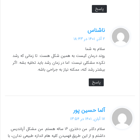
پاسخ
گ
ناشناس
ف
2 آذر, 1401 در 18:43
ت
سلام به شما
:
روند درمان کیست به همین شکل هست. تا زمانی که رشد
نکرده مشکلی نیست. اما در زمان رشد باید تخلیه بشه. اگر
بیشتر رشد کنه، ممکنه نیاز به جراحی باشه.
پاسخ
گ
آلما حسین پور
ف
17 آبان, 1401 در 13:54
ت
سلام دکتر. من دختری ۱۶ ساله هستم. من مشکل آپاندیس
:
داشتم و از این طریق فهمیدن کلیه هام اندازه طبیعی ندارن، با