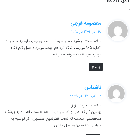
‫2 دیدگاه ها
گ
معصومه فرجی
ف
18 آذر, 1401 در 19:38
ت
سلامخسته نباشید ممن سرطان تخمدان چپ دارم یه تومور به
:
اندازه ۱۶۵ میلیمتر شکم اب هم اورده میترسم عمل کنم نکنه
دوباره عود کنه نمیدونم چکار کنم
پاسخ
گ
ناشناس
ف
20 آذر, 1401 در 00:09
ت
سلام معصومه عزیز
:
بهترین کار که اصل و اساس درمان هم هست، اعتماد به پزشک
متخصصی هست که تحت نظرشون هستین. اگر توصیه به
جراحی شده، بهتره تعلل نکنین.