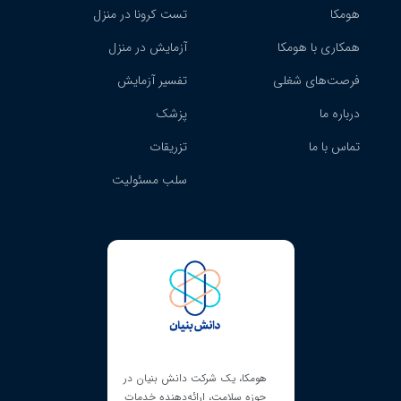
هومکا
تست کرونا در منزل
همکاری با هومکا
آزمایش در منزل
فرصت‌های شغلی
تفسیر آزمایش
درباره ما
پزشک
تماس با ما
تزریقات
سلب مسئولیت
ای نماد ساماندهی است و
هومکا، یک شرکت دانش بنیان در
هومکا دارای مجوز کسب‌و
ود را مطابق با چارچوب
حوزه سلامت، ارائه‌دهنده خدمات
مجازی است که از طریق آ