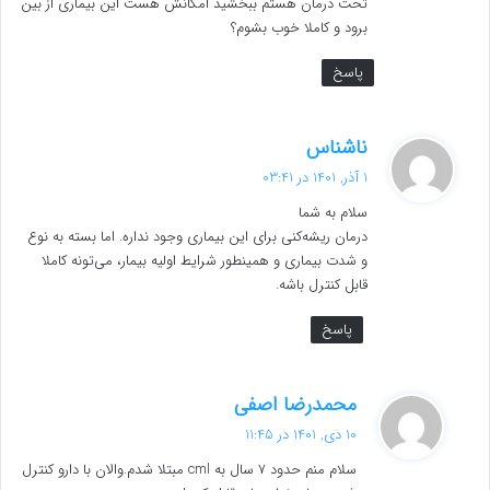
تحت درمان هستم ببخشید امکانش هست این بیماری از بین
برود و کاملا خوب بشوم؟
پاسخ
گ
ناشناس
ف
1 آذر, 1401 در 03:41
ت
سلام به شما
:
درمان ریشه‌کنی برای این بیماری وجود نداره. اما بسته به نوع
و شدت بیماری و همینطور شرایط اولیه بیمار، می‌تونه کاملا
قابل کنترل باشه.
پاسخ
گ
محمدرضا اصفی
ف
10 دی, 1401 در 11:45
ت
سلام منم حدود 7 سال به cml مبتلا شدم.والان با دارو کنترل
: