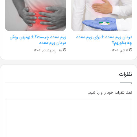
درمان ورم معده + برای ورم معده
ورم معده چیست؟ + بهترین روش
چه بخوریم؟
درمان ورم معده
11 تیر, 1404
18 اردیبهشت, 1402
نظرات
لطفا نظرات خود را وارد کنید.
د
ی
د
گ