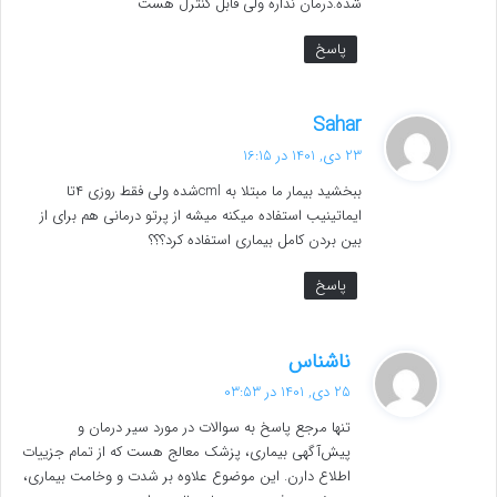
شده.درمان نداره ولی قابل کنترل هست
پاسخ
گ
Sahar
ف
23 دی, 1401 در 16:15
ت
ببخشید بیمار ما مبتلا به cmlشده ولی فقط روزی ۴تا
:
ایماتینیب استفاده میکنه میشه از پرتو درمانی هم برای از
بین بردن کامل بیماری استفاده کرد؟؟؟
پاسخ
گ
ناشناس
ف
25 دی, 1401 در 03:53
ت
تنها مرجع پاسخ به سوالات در مورد سیر درمان و
:
پیش‌آگهی بیماری، پزشک معالج هست که از تمام جزییات
اطلاع دارن. این موضوع علاوه بر شدت و وخامت بیماری،