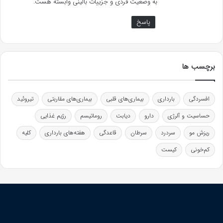
به وضعیت فردی و جزییات بالینی وابسته هست.
پاسخ
برچسب ها
افسردگی
بارداری
بیماری‌های قلبی
بیماری‌های مقاربتی
تیروئید
حساسیت و آلرژی
دارو
دیابت
روماتیسم
رژیم غذایی
ریزش مو
سردرد
سرطان
قاعدگی
هفته‌های بارداری
کلیه
کم‌خونی
کیست