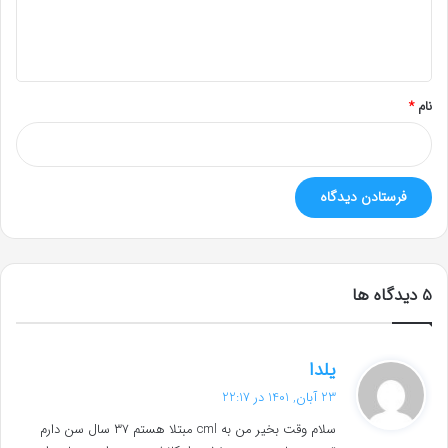
ا
ه
*
نام
*
‫5 دیدگاه ها
گ
یلدا
ف
23 آبان, 1401 در 22:17
ت
سلام وقت بخیر من به cml مبتلا هستم ۳۷ سال سن دارم
: