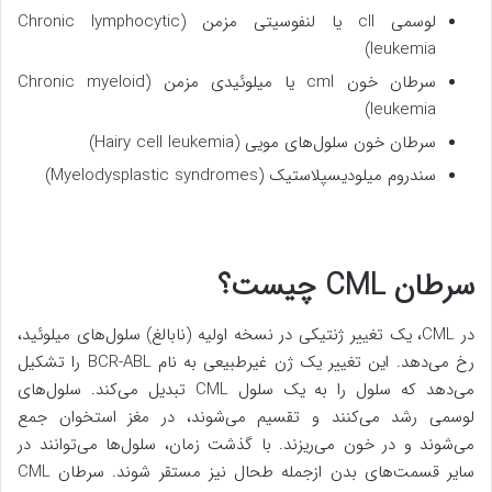
لوسمی cll یا لنفوسیتی مزمن (Chronic lymphocytic
leukemia)
سرطان خون cml یا میلوئیدی مزمن (Chronic myeloid
leukemia)
سرطان خون سلول‌های مویی (Hairy cell leukemia)
سندروم میلودیسپلاستیک (Myelodysplastic syndromes)
سرطان CML چیست؟
در CML، یک تغییر ژنتیکی در نسخه اولیه (نابالغ) سلول‌های میلوئید،
رخ می‌دهد. این تغییر یک ژن غیرطبیعی به نام BCR-ABL را تشکیل
می‌دهد که سلول را به یک سلول CML تبدیل می‌کند. سلول‌های
لوسمی رشد می‌کنند و تقسیم می‌شوند، در مغز استخوان جمع
می‌شوند و در خون می‌ریزند. با گذشت زمان، سلول‌ها می‌توانند در
سایر قسمت‌های بدن ازجمله طحال نیز مستقر شوند. سرطان CML