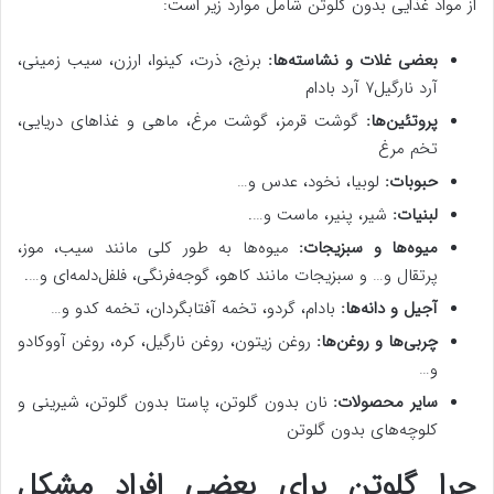
از مواد غذایی بدون گلوتن شامل موارد زیر است:
بعضی غلات و نشاسته‌ها:
برنج، ذرت، کینوا، ارزن، سیب زمینی،
آرد نارگیل۷ آرد بادام
پروتئین‌ها:
گوشت قرمز، گوشت مرغ، ماهی و غذاهای دریایی،
تخم مرغ
حبوبات:
لوبیا، نخود، عدس و…
لبنیات:
شیر، پنیر، ماست و….
میوه‌ها و سبزیجات:
میوه‌ها به طور کلی مانند سیب، موز،
پرتقال و… و سبزیجات مانند کاهو، گوجه‌فرنگی، فلفل‌دلمه‌ای و….
آجیل و دانه‌ها:
بادام، گردو، تخمه آفتابگردان، تخمه کدو و…
چربی‌ها و روغن‌ها:
روغن زیتون، روغن نارگیل، کره، روغن آووکادو
و…
سایر محصولات:
نان بدون گلوتن، پاستا بدون گلوتن، شیرینی و
کلوچه‌های بدون گلوتن
چرا گلوتن برای بعضی افراد مشکل