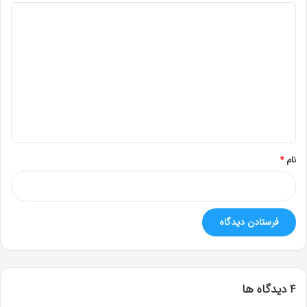
د
ی
د
گ
ا
ه
*
نام
*
‫4 دیدگاه ها