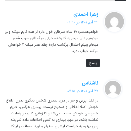
گ
زهرا احمدی
ف
24 آذر, 1401 در 09:46
ت
خواهرهمسرم40 ساله سرطان خون داره از همه قایم میکنه ولی
:
میدونیم دارو میخوره لاغرشده خیلی میگه الان خوب شدم
میخام ببینم احتمال برگشت داره؟ چقد عمر میکنه ؟ خواهش
میکنم جواب بدید
پاسخ
گ
ناشناس
ف
27 آذر, 1401 در 07:15
ت
در ابتدا پرس و جو در مورد بیماری شخص دیگری بدون اطلاع
:
خودش اصلا اخلاقی و صحیح نیست. بیماری هرکس، حریم
خصوصی خودش حساب می‌شه و تا زمانی که بیمار رضایت
نداشته باشه، در مورد بیماری به کسی اطلاعات داده نمی‌شه.
پس بهتره به خواست ایشون احترام بذارید. مضاف بر اینکه