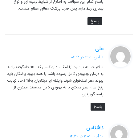
پاسخ تمام این سوالات به اطلاع از شرایط زمینه ای و نوع
بیماری ربط داره. پس صرفا پزشک معالج مطلع هست.
پاسخ
گ
علی
ف
9 آبان, 1401 در 06:12
ت
سلام خسته نباشید ایا امکان داره کسی که amlحادگرفته باشه
:
به درمان وبهبودی کامل رسیده باشد یا همه بهبود یافتگان باید
پیوند مغز استخوان شوند.واینکه ایا مبتلایان بهamlحاد نهایت
پنح سال عمر میکنن یا به بهبودی کامل میرسند..ممنون از
پاسخگوییتون
پاسخ
گ
ناشناس
ف
16 آبان, 1401 در 14:30