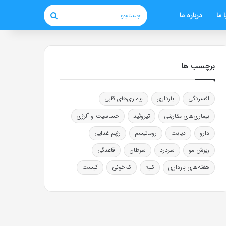
 ما
درباره ما
جستجو
برچسب ها
افسردگی
بارداری
بیماری‌های قلبی
بیماری‌های مقاربتی
تیروئید
حساسیت و آلرژی
دارو
دیابت
روماتیسم
رژیم غذایی
ریزش مو
سردرد
سرطان
قاعدگی
هفته‌های بارداری
کلیه
کم‌خونی
کیست