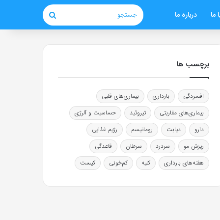
 ما
درباره ما
جستجو
برچسب ها
افسردگی
بارداری
بیماری‌های قلبی
بیماری‌های مقاربتی
تیروئید
حساسیت و آلرژی
دارو
دیابت
روماتیسم
رژیم غذایی
ریزش مو
سردرد
سرطان
قاعدگی
هفته‌های بارداری
کلیه
کم‌خونی
کیست