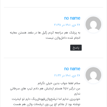
گ
no name
ف
26 دی, 1401 در 21:38
ت
به پزشک هم مراجعه کردم زگیل ها‌ در مقعد هستن معاینه
:
انجام شده داخل‌واژن نیست
پاسخ
گ
no name
ف
26 دی, 1401 در 21:32
ت
سلام لطفا جواب بدین خیلی نگرانم
:
من درگیر hpv هستم ازمایش هم دادم تیپ های سرطانی
ندارم
خونریزی ندارم اما ترشح‌واژن‌قهوه‌ای‌رنگ دارم تو اینترنت
نوشته بود از علائم اچ پی وی ترشحات واژن هم هست