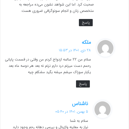
صحبت کرد. اما این شواهد نشون می‌ده مراجعه به
متخصص زنان و انجام سونوگرافی ضروری هست.
پاسخ
گ
ملکه
ف
28 دی, 1401 در 15:53
ت
سلام من ۲۲ سالمه ازدواج کردم من وقتی در قسمت پایانی
:
رحمم دست میزنم درد دارم نزنم نه بعد هر دوسه ماه بعد
یکبار سوزاک میشم میشه بگید مشکلم چیه
پاسخ
گ
ناشناس
ف
5 بهمن, 1401 در 05:40
ت
سلام به شما
:
نیاز به معاینه واژینال و بررسی دهانه رحم وجود داره.