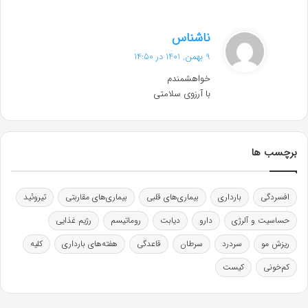
گ
ناشناس
ف
9 بهمن, 1401 در 14:50
ت
خواهشمندم
:
با آرزوی سلامتی
برچسب ها
افسردگی
بارداری
بیماری‌های قلبی
بیماری‌های مقاربتی
تیروئید
حساسیت و آلرژی
دارو
دیابت
روماتیسم
رژیم غذایی
ریزش مو
سردرد
سرطان
قاعدگی
هفته‌های بارداری
کلیه
کم‌خونی
کیست