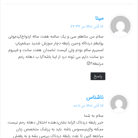
گ
مینا
ف
16 آذر, 1401 در 22:32
ت
سلام من متاهلم سی و یک سالمه هفت ساله ازدواج‌کردم‌ولی
:
روابطم دردناکه و‌حین رابطه دچار سوزش شدید میشم‌پاپ
اسمیرم سالم بودم ولی کیست تخمدان هفت سانت و فیبروم
دو سانت دارم می تونه درد از اینا باشه؟یا ب دهانه رحم
مرتبطه؟😕
پاسخ
گ
ناشناس
ف
17 آذر, 1401 در 00:11
ت
سلام به شما
:
خیر رابطه دردناک الزاما نشان‌دهنده اختلال دهانه رحم نیست.
ممکنه واژینیسموس باشه. باید به پزشک متخصص زنان
مراجعه کنین تا علت رابطه دردناک بررسی بشه و به رفعش