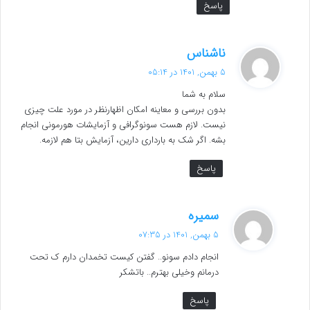
پاسخ
گ
ناشناس
ف
5 بهمن, 1401 در 05:14
ت
سلام به شما
:
بدون بررسی و معاینه امکان اظهارنظر در مورد علت چیزی
نیست. لازم هست سونوگرافی و آزمایشات هورمونی انجام
بشه. اگر شک به بارداری دارین، آزمایش بتا هم لازمه.
پاسخ
گ
سمیره
ف
5 بهمن, 1401 در 07:35
ت
انجام دادم سونو.. گفتن کیست تخمدان دارم ک تحت
:
درمانم وخیلی بهترم.. باتشکر
پاسخ