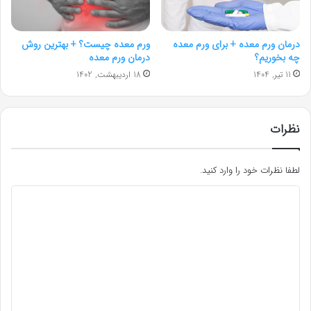
درمان ورم معده + برای ورم معده
ورم معده چیست؟ + بهترین روش
چه بخوریم؟
درمان ورم معده
11 تیر, 1404
18 اردیبهشت, 1402
نظرات
لطفا نظرات خود را وارد کنید.
د
ی
د
گ
ا
ه