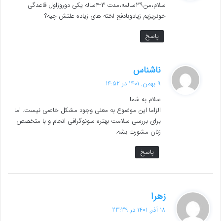
سلام،من۳۹سالمه،مدت ۳-۴ساله یکی دوروزاول قاعدگی
:
خونریزیم زیادوبادفع لخته های زیاده علتش چیه؟
پاسخ
گ
ناشناس
ف
9 بهمن, 1401 در 14:52
ت
سلام به شما
:
الزاما این موضوع به معنی وجود مشکل خاصی نیست. اما
برای بررسی سلامت بهتره سونوگرافی انجام و با متخصص
زنان مشورت بشه.
پاسخ
گ
زهرا
ف
18 آذر, 1401 در 23:39
ت