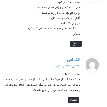
سلام خسته نباشید
:
من یه مدتیه از واژنم خون سیاه میاد
اوایل کم بود ب مرور زیادتر شده
گاهی اوقات درد هم دارم
مجردم 20سالمه
اینا نشونه های چیه ممنون میشم اگه بگین
تشکر
پاسخ
گ
ناشناس
ف
20 آذر, 1401 در 00:16
ت
سلام به شما
:
ممکنه بخشی از چرخه قاعدگی باشه. کیست و ضایعات رحم هم
باید بررسی بشه. در هر صورت برای تشخیص انجام سونوگرافی
و مراجعه به متخصص زنان لازم هست.
پاسخ