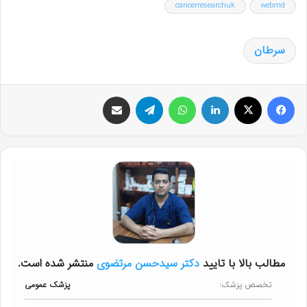
cancerresearchuk
webmd
سرطان
فیس بوک
X
لینکدین
واتس آپ
تلگرام
اشتراک گذاری از طریق ایمیل
مطالب بالا با تایید
دکتر سیدحسن مرتضوی
منتشر شده است.
تخصص پزشک:
پزشک عمومی