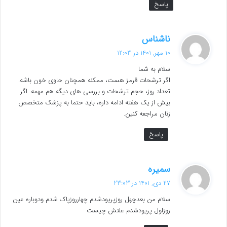
پاسخ
گ
ناشناس
ف
10 مهر, 1401 در 12:03
ت
سلام به شما
:
اگر ترشحات قرمز هست، ممکنه همچنان حاوی خون باشه.
تعداد روز، حجم ترشحات و بررسی های دیگه هم مهمه. اگر
بیش از یک هفته ادامه داره، باید حتما به پزشک متخصص
زنان مراجعه کنین.
پاسخ
گ
سمیره
ف
27 دی, 1401 در 23:03
ت
سلام من بعدچهل روزپریودشدم چهارروزپاک شدم ودوباره عین
:
روزاول پریودشدم علتش چیست