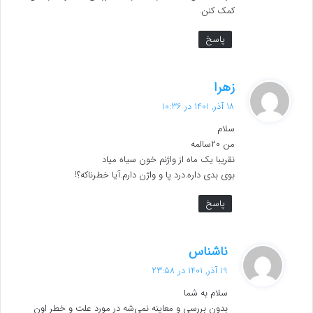
کمک کنن.
پاسخ
گ
زهرا
ف
18 آذر, 1401 در 10:36
ت
سلام
:
من ۲۰سالمه
نقریبا یک ماه از واژنم خون سیاه میاد
بوی بدی داره.درد پا و واژن دارم.آیا خطرناکه؟!
پاسخ
گ
ناشناس
ف
19 آذر, 1401 در 23:58
ت
سلام به شما
:
بدون بررسی و معاینه نمی‌شه در مورد علت و خطر اون