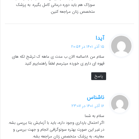
سوزاک هم باید دوره درمانی کامل بگیره. به پزشک
متخصص زنان مراجعه کنین.
گ
آیدا
ف
15 آذر, 1401 در 20:54
ت
سلام من ۱۸سالمه الان ب مدت ی ماهه ک ترشح لکه های
:
قهوه ای دارم ی خورده میترسم لطفاً راهنماییم کنید
پاسخ
گ
ناشناس
ف
16 آذر, 1401 در 23:07
ت
سلام به شما
:
اگر احتمال بارداری وجود داره، باید با آزمایش بتا بررسی بشه.
در غیر این صورت بهتره سونوگرافی انجام و جهت بررسی و
معاینه، به پزشک متخصص زنان مراجعه بشه.