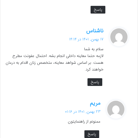
پاسخ
گ
ناشناس
ف
17 بهمن, 1401 در 14:14
ت
سلام به شما
:
لازمه حتما معاینه داخلی انجام بشه. احتمال عفونت مطرح
هست. بر اساس شواهد معاینه، متخصص زنان اقدام به درمان
خواهند کرد.
پاسخ
گ
مریم
ف
23 بهمن, 1401 در 01:16
ت
ممنونم از راهنمایتون
:
پاسخ