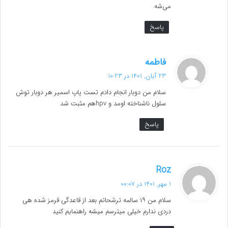
می‌شه.
پاسخ
گ
فاطمه
ف
23 آبان, 1401 در 10:23
ت
سلام من دوبار انجام دادم تست پاپ اسمیر هر دوبار توش
:
سلول ناشناخته اومد و hpvهم مثبت شد
پاسخ
گ
Roz
ف
1 مهر, 1401 در 00:07
ت
سلام من ۱۹ سالمه ترشحاتم بعد از قاعدگی قرمز شده هی
:
دردی ندارم خیلی میترسم میشه راهنمایم کنید