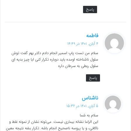
پاسخ
گ
فاطمه
ف
4 آبان, 1401 در 14:49
ت
سلام من تست پاپ اسمیر انجام دادم دکتر بهم گفت توش
:
سلول ناشناخته اومده باید دوباره تکرار کنی ایا چیز بدیه ای
سلول ربطی به سرطان داره
پاسخ
گ
ناشناس
ف
5 آبان, 1401 در 15:32
ت
سلام به شما
:
این الزاما نشانه بیماری نیست. می‌تونه نشان از نمونه غلط و
ناکافی، و یا پروسه ناصحیح انجام باشه. تکرار بشه نتیجه معین