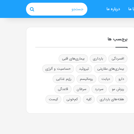
 ما
درباره ما
جستجو
برچسب ها
افسردگی
بارداری
بیماری‌های قلبی
بیماری‌های مقاربتی
تیروئید
حساسیت و آلرژی
دارو
دیابت
روماتیسم
رژیم غذایی
ریزش مو
سردرد
سرطان
قاعدگی
هفته‌های بارداری
کلیه
کم‌خونی
کیست