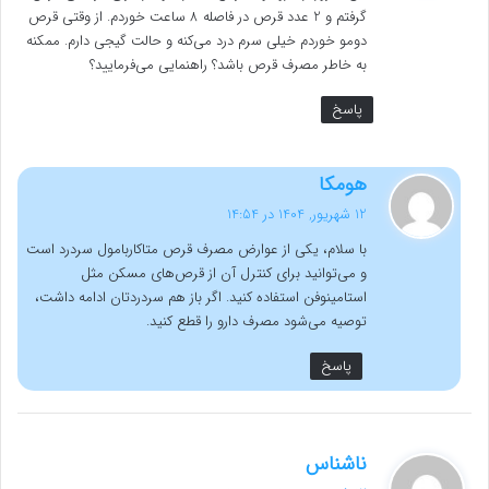
گرفتم و 2 عدد قرص در فاصله 8 ساعت خوردم. از وقتی قرص
دومو خوردم خیلی سرم درد می‌کنه و حالت گیجی دارم. ممکنه
به خاطر مصرف قرص باشد؟ راهنمایی می‌فرمایید؟
پاسخ
گ
هومکا
ف
12 شهریور, 1404 در 14:54
ت
با سلام، یکی از عوارض مصرف قرص متاکاربامول سردرد است
:
و می‌توانید برای کنترل آن از قرص‌های مسکن مثل
استامینوفن استفاده کنید. اگر باز هم سردردتان ادامه داشت،
توصیه می‌شود مصرف دارو را قطع کنید.
پاسخ
گ
ناشناس
ف