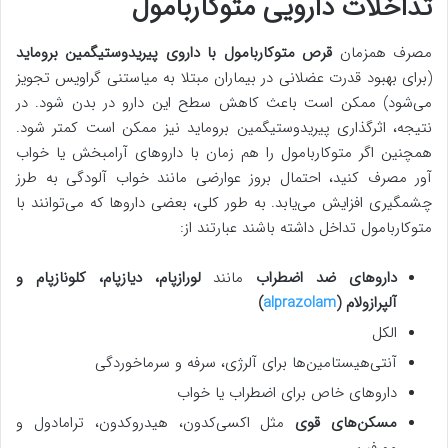
تداخلات دارویی متوکاربامول
مصرف همزمان
قرص متوکاربامول با داروی پیریدوستیگمین بروماید
(برای بهبود قدرت عضلانی در بیماران مبتلا به میاستنی گراویس تجویز
می‌شود) ممکن است باعث کاهش سطح این دارو در بدن شود. در
نتیجه، اثرگذاری پیریدوستیگمین بروماید نیز ممکن است کمتر شود.
همچنین اگر متوکاربامول را هم زمان با داروهای آرامبخش یا خواب
آور مصرف کنید، احتمال بروز عوارضی مانند خواب آلودگی به طرز
چشمگیری افزایش می‌یابد. به طور کلی، بعضی داروها که می‌توانند با
متوکاربامول تداخل داشته باشند عبارتند از:
داروهای ضد اضطراب
مانند
لورازپام، دیازپام، کلونازپام و
آلپرازولام (
alprazolam
)
الکل
آنتی‌هیستامین‌ها برای آلرژی، سرفه و سرماخوردگی
داروهای خاص برای اضطراب یا خواب
مسکن‌های قوی
مثل اکسی‌کدون، هیدروکدون، ترامادول و
مورفین