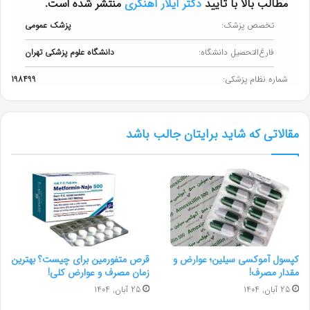
مطالب بالا با تایید
دکتر آیلار آهنگری
منتشر شده است.
تخصص پزشک:
پزشک عمومی
فارغ‌التحصیل دانشگاه:
دانشگاه علوم پزشکی تهران
شماره نظام پزشکی:
198499
مقالاتی که شاید برایتان جالب باشد
کپسول آموکسی‌ سیلین؛ عوارض و
قرص متفورمین برای چیست؟ بهترین
مقدار مصرف!
زمان مصرف و عوارض کلی!
25 آبان, 1404
25 آبان, 1404