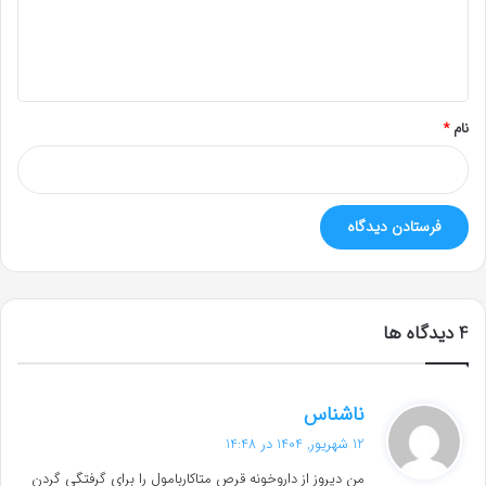
ا
ه
*
نام
*
‫4 دیدگاه ها
گ
ناشناس
ف
12 شهریور, 1404 در 14:48
ت
من دیروز از داروخونه قرص متاکاربامول را برای گرفتگی گردن
: