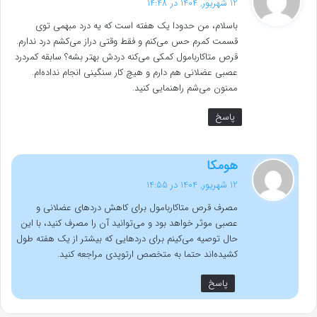
12 شهریور, 1404 در 14:48
ت
باسلام، من حدودا یک هفته است که یه درد مبهمی توی
:
قسمت کمرم حس می‌کنم و فقط وقتی دراز می‌کشم درد ندارم.
قرص متاکاربامول کمکی می‌کنه دردش بهتر بشه؟ سابقه کمردرد
عصبی عضلانی هم دارم و هیچ کار سنگینی انجام نداده‌ام.
ممنون می‌شم راهنمایی کنید.
پاسخ
گ
هومکا
ف
12 شهریور, 1404 در 14:55
ت
مصرف قرص متاکاربامول برای کاهش دردهای عضلانی و
:
عصبی موثر خواهد بود و می‌توانید آن را مصرف کنید، با این
حال توصیه می‌کینم برای دردهایی که بیشتر از یک هفته طول
کشیده‌اند حتما به متخصص ارتوپدی مراجعه کنید.
پاسخ