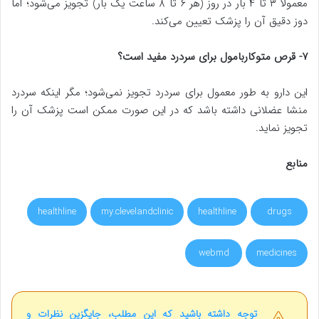
معمولا ۳ تا ۴ بار در روز (هر ۶ تا 8 ساعت یک بار) تجویز می‌شود؛ اما
دوز دقیق آن را پزشک تعیین می‌کند.
۷- قرص متوکاربامول برای سردرد مفید است؟
این دارو به طور معمول برای سردرد تجویز نمی‌شود؛ مگر اینکه سردرد
منشا عضلانی داشته باشد که در این صورت ممکن است پزشک آن را
تجویز نماید.
منابع
healthline
my.clevelandclinic
healthline
drugs
webmd
medicines
توجه داشته باشید که این مطلب، جایگزین نظرات و