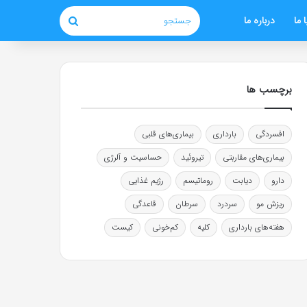
 ما
درباره ما
جستجو
برچسب ها
افسردگی
بارداری
بیماری‌های قلبی
بیماری‌های مقاربتی
تیروئید
حساسیت و آلرژی
دارو
دیابت
روماتیسم
رژیم غذایی
ریزش مو
سردرد
سرطان
قاعدگی
هفته‌های بارداری
کلیه
کم‌خونی
کیست