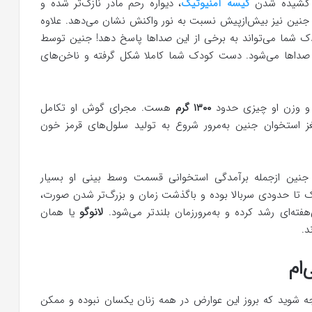
 و کشیده شدن
کیسه آمنیوتیک
، دیواره رحم مادر نازک‌تر شده و
ن، جنین نیز بیش‌ازپیش نسبت به نور واکنش نشان می‌دهد. علاوه
دک شما می‌تواند به برخی از این صداها پاسخ دهد! جنین توسط
صداها می‌شود. دست کودک شما کاملا شکل گرفته و ناخن‌های
و وزن او چیزی حدود
۱۳۰۰ گرم
هست. مجرای گوش او تکامل
ز استخوان جنین به‌مرور شروع به تولید سلول‌های قرمز خون
ی جنین ازجمله برآمدگی استخوانی قسمت وسط بینی او بسیار
ک تا حدودی سربالا بوده و باگذشت زمان و بزرگ‌تر شدن صورت،
هفته‌ای رشد کرده و به‌مرورزمان بلندتر می‌شود.
لانوگو
یا همان
د.
ام
ه شوید که بروز این عوارض در همه زنان یکسان نبوده و ممکن