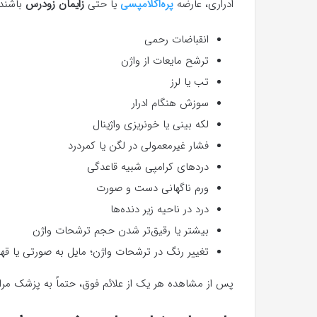
ادراری، عارضه
پره‌اکلامپسی
یا حتی
زایمان زودرس
باشند. 
انقباضات رحمی
ترشح مایعات از واژن
تب یا لرز
سوزش هنگام ادرار
لکه بینی یا خونریزی واژینال
فشار غیرمعمولی در لگن یا کمردرد
دردهای کرامپی شبیه قاعدگی
ورم ناگهانی دست و صورت
درد در ناحیه زیر دنده‌ها
بیشتر یا رقیق‌تر شدن حجم ترشحات واژن
تغییر رنگ در ترشحات واژن؛ مایل به صورتی یا قه
پس از مشاهده هر یک از علائم فوق، حتماً به پزشک مرا