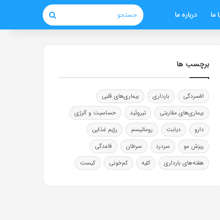
 ما
درباره ما
جستجو
برچسب ها
افسردگی
بارداری
بیماری‌های قلبی
بیماری‌های مقاربتی
تیروئید
حساسیت و آلرژی
دارو
دیابت
روماتیسم
رژیم غذایی
ریزش مو
سردرد
سرطان
قاعدگی
هفته‌های بارداری
کلیه
کم‌خونی
کیست