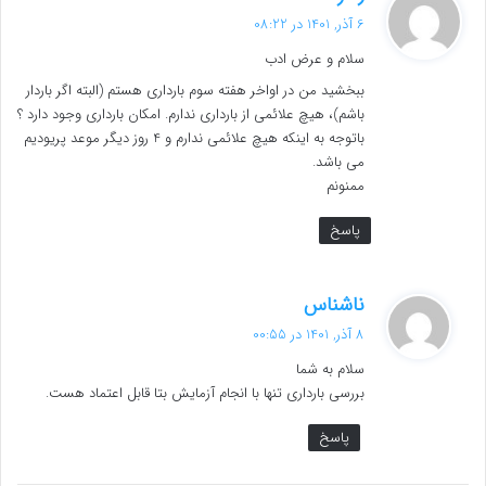
ف
6 آذر, 1401 در 08:22
ت
سلام و عرض ادب
:
ببخشید من در اواخر هفته سوم بارداری هستم (البته اگر باردار
باشم)، هیچ علائمی از بارداری ندارم. امکان بارداری وجود دارد ؟
باتوجه به اینکه هیچ علائمی ندارم و 4 روز دیگر موعد پریودیم
می باشد.
ممنونم
پاسخ
گ
ناشناس
ف
8 آذر, 1401 در 00:55
ت
سلام به شما
:
بررسی بارداری تنها با انجام آزمایش بتا قابل اعتماد هست.
پاسخ