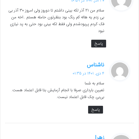
30 آذر, 1401 در 16:59
ت
سلام من ۲۱ آذر لکه بینی داشتم تا دوروز ولی امروز ۳۰ آذر بی
:
بی زدم یه هاله کم رنگ بود بنظرتون حامله هستم ..اخه من
فک کردم پریودشدم ولی فقط لکه بینی بود حتی به پد نیازی
نبود
پاسخ
گ
ناشناس
ف
4 دی, 1401 در 01:35
ت
سلام به شما
:
تعیین بارداری صرفا با انجام آزمایش بتا قابل اعتماد هست.
بی‌بی چک قابل اعتماد نیست.
پاسخ
گ
زهرا