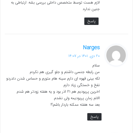
لازم هست توسط متخصص داخلی بررسی بشه. ارتباطی به
جنین نداره.
پاسخ
گ
Narges
ف
20 دی, 1401 در 14:07
ت
سلام
:
من رابطه جنسی داشتم و جلو گیری هم نکردم
لکه بینی قهوه ای دارم سینه هام متورم و حساس شدن دلدردو
نفخ و خستگی زیاد دارم.
اخرین پریودیم هم ۲۱ اذر بود و یه هفته زودتر هم شدم
الانم زمان پریودیمه ولی نشدم.
بعد سه هفته ممکنه باردار باشم؟!
پاسخ