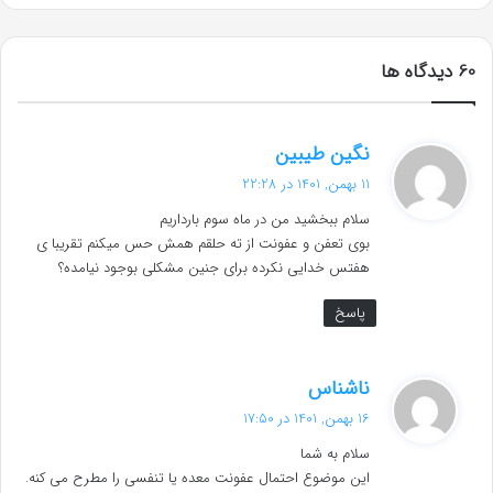
‫60 دیدگاه ها
گ
نگین طیبین
ف
11 بهمن, 1401 در 22:28
ت
سلام ببخشید من در ماه سوم بارداریم
:
بوی تعفن و عفونت از ته حلقم همش حس میکنم تقریبا ی
هفتس خدایی نکرده برای جنین مشکلی بوجود نیامده؟
پاسخ
گ
ناشناس
ف
16 بهمن, 1401 در 17:50
ت
سلام به شما
:
این موضوع احتمال عفونت معده یا تنفسی را مطرح می کنه.