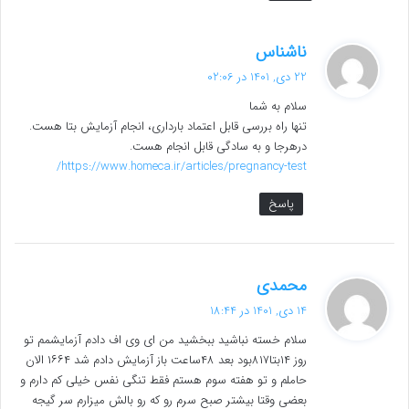
گ
ناشناس
ف
22 دی, 1401 در 02:06
ت
سلام به شما
:
تنها راه بررسی قابل اعتماد بارداری، انجام آزمایش بتا هست.
درهرجا و به سادگی قابل انجام هست.
https://www.homeca.ir/articles/pregnancy-test/
پاسخ
گ
محمدی
ف
14 دی, 1401 در 18:44
ت
سلام خسته نباشید ببخشید من ای وی اف دادم آزمایشمم تو
:
روز ۱۴بتا۸۱۷بود بعد ۴۸ساعت باز آزمایش دادم شد ۱۶۶۴ الان
حاملم و تو هفته سوم هستم فقط تنگی نفس خیلی کم دارم و
بعضی وقتا بیشتر صبح سرم رو که رو بالش میزارم سر گیجه