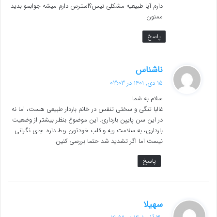
دارم آیا طبیعیه مشکلی نیس؟استرس دارم میشه جوابمو بدید
ممنون
پاسخ
گ
ناشناس
ف
15 دی, 1401 در 03:03
ت
سلام به شما
:
غالبا تنگی و سختی تنفس در خانم باردار طبیعی هست، اما نه
در این سن پایین بارداری. این موضوع بنظر بیشتر از وضعیت
بارداری، به سلامت ریه و قلب خودتون ربط داره. جای نگرانی
نیست اما اگر تشدید شد حتما بررسی کنین.
پاسخ
گ
سهیلا
ف