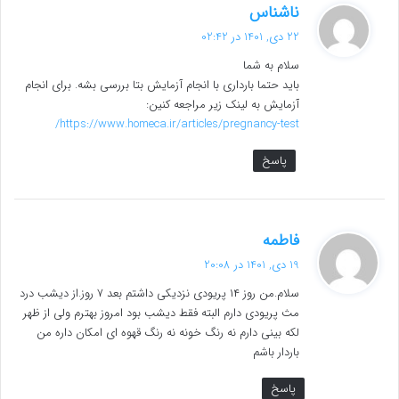
گ
ناشناس
ف
22 دی, 1401 در 02:42
ت
سلام به شما
:
باید حتما بارداری با انجام آزمایش بتا بررسی بشه. برای انجام
آزمایش به لینک زیر مراجعه کنین:
https://www.homeca.ir/articles/pregnancy-test/
پاسخ
گ
فاطمه
ف
19 دی, 1401 در 20:08
ت
سلام.من روز ۱۴ پریودی نزدیکی داشتم بعد ۷ روز.از دیشب درد
:
مث پریودی دارم البته فقط دیشب بود امروز بهترم ولی از ظهر
لکه بینی دارم نه رنگ خونه نه رنگ قهوه ای امکان داره من
باردار باشم
پاسخ