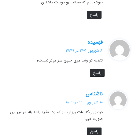
خوشحالیم که مطالب رو دوست داشتین.
پاسخ
گ
فهمیده
ف
8 شهریور, 1401 در 17:49
ت
تغذیه تو رشد موی جلوی سر موثر نیست؟
:
پاسخ
گ
ناشناس
ف
10 شهریور, 1401 در 18:41
ت
درصورتی‌که علت ریزش مو کمبود تغذیه باشه بله. در غیر این
:
صورت خیر.
پاسخ