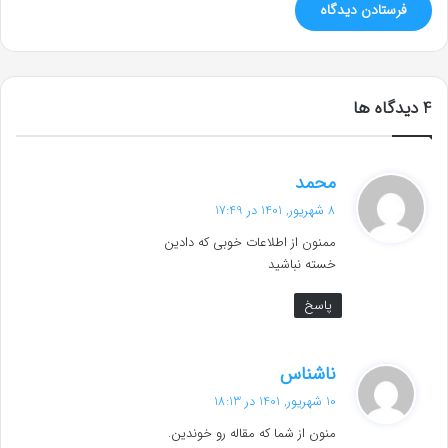
‫4 دیدگاه ها
گ
محمد
ف
8 شهریور, 1401 در 17:49
ت
ممنون از اطلاعات خوبی که دادین
:
خسته نباشید
پاسخ
گ
ناشناس
ف
10 شهریور, 1401 در 18:13
ت
منون از شما که مقاله رو خوندین.
: