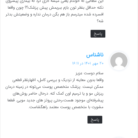
این مطالبی که خوندم یعنی میشه کاری کرد که بیماری پیشروی
نکنه حداقل بنظر تون بازم ببریمش پیش پزشک؟؟ چون واقعا
افسرده شده میترسم باز هم بگن درمان نداره و وضعیتش بدتر
شه؟
پاسخ
گ
ناشناس
ف
20 مهر, 1401 در 16:11
ت
سلام دوست عزیز
:
واقعا بدون معاینه از نزدیک و بررسی کامل، اظهارنظر قطعی
ممکن نیست. پزشک متخصص پوست می‌تونه در زمینه درمان
ریزش مو و یا ترمیم اون کمک کنه. درحال حاضر روش‌های
پیشرفته‌ای موجود هست،رحتی پروتز های جدید مویی. قطعا
مشورت با متخصص پوست معتمد راهگشاست.
پاسخ