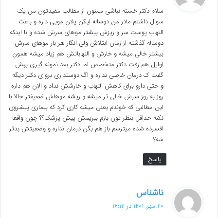
ت
سلام دکتر خسته نباشی ممنون از مطالب مفیدتون من یک
:
سوال داشتم مادر من دوساله لیکن پلان مویی داره و باعث
التهاب پوست سر و ریزش بیشتر موهای سرش شده و با اینکه
دوساله گذشته از زمان ابتلاش ولی انگار هر بار موهای سرش
بیشتر خالی میشه و خارش و التهاباتش هم زیاد میشه همون
اوایل هم رفت دکتر متخصص اما دکتر بعد نمونه گیری بهش
گفت ک درمان خاصی نداره و اگ دوستداری برو ی دکتر دیگه
و حتی دارو برای کاهش التهاب و خارشش نداد و الان هم داره
روز به روز سرش خالی تر میشه و ریشه موهاش ضعیفتر حالا با
این مطالبی که خوندم یعنی میشه کاری کرد که بیماری پیشروی
نکنه حداقل بنظر تون بازم ببریمش پیش پزشک؟؟ چون واقعا
افسرده شده میترسم باز هم بگن درمان نداره و وضعیتش بدتر
شه؟
پاسخ
گ
ناشناس
ف
20 مهر, 1401 در 16:12
ت