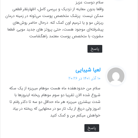
سلام دوست عزیز
:
واقعا بدون معاینه از نزدیک و بررسی کامل، اظهارنظر قطعی
ممکن نیست. پزشک متخصص پوست می‌تونه در زمینه درمان
ریزش مو و یا ترمیم اون کمک کنه. درحال حاضر روش‌های
پیشرفته‌ای موجود هست، حتی پروتز های جدید مویی. قطعا
مشورت با متخصص پوست معتمد راهگشاست
پاسخ
گ
لعیا شیبایی
ف
10 آذر, 1401 در 20:26
ت
سلام من حدودهفده ماه هست موهام میریزه از یک سکه
:
شروع شده الان تقریبا دو سوم موهام ریخته اینروزها با
شدت بیشتری میریزه هر ماه حداقل دو سه تا دکتر رفتم تا
امروز ولی دریغ از یک تار مو در محلهایی که ریخته در بیاد
خواهش میکنم من و کمک کنید
پاسخ