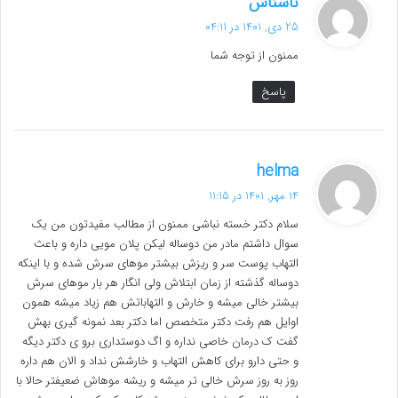
ناشناس
ف
25 دی, 1401 در 04:11
ت
ممنون از توجه شما
:
پاسخ
گ
helma
ف
14 مهر, 1401 در 11:15
ت
سلام دکتر خسته نباشی ممنون از مطالب مفیدتون من یک
:
سوال داشتم مادر من دوساله لیکن پلان مویی داره و باعث
التهاب پوست سر و ریزش بیشتر موهای سرش شده و با اینکه
دوساله گذشته از زمان ابتلاش ولی انگار هر بار موهای سرش
بیشتر خالی میشه و خارش و التهاباتش هم زیاد میشه همون
اوایل هم رفت دکتر متخصص اما دکتر بعد نمونه گیری بهش
گفت ک درمان خاصی نداره و اگ دوستداری برو ی دکتر دیگه
و حتی دارو برای کاهش التهاب و خارشش نداد و الان هم داره
روز به روز سرش خالی تر میشه و ریشه موهاش ضعیفتر حالا با