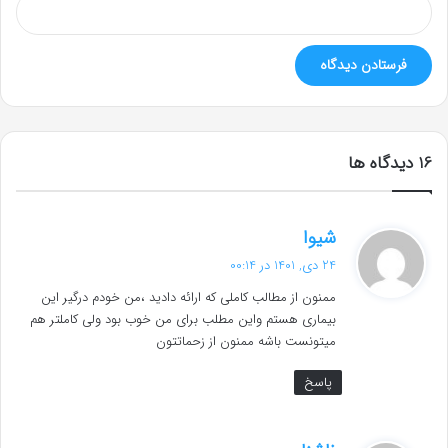
‫16 دیدگاه ها
گ
شیوا
ف
24 دی, 1401 در 00:14
ت
ممنون از مطالب کاملی که ارائه دادید ،من خودم درگیر این
:
بیماری هستم واین مطلب برای من خوب بود ولی کاملتر هم
میتونست باشه ممنون از زحماتتون
پاسخ
گ