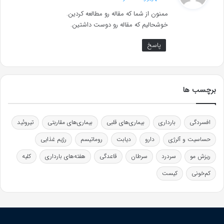
ت
ممنون از شما که مقاله رو مطالعه کردین.
:
خوشحالیم که مقاله رو دوست داشتین.
پاسخ
برچسب ها
افسردگی
بارداری
بیماری‌های قلبی
بیماری‌های مقاربتی
تیروئید
حساسیت و آلرژی
دارو
دیابت
روماتیسم
رژیم غذایی
ریزش مو
سردرد
سرطان
قاعدگی
هفته‌های بارداری
کلیه
کم‌خونی
کیست