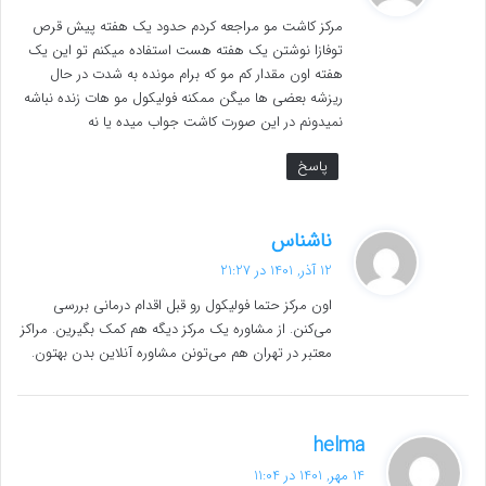
ت
مرکز کاشت مو مراجعه کردم حدود یک هفته پیش قرص
:
توفازا نوشتن یک هفته هست استفاده میکنم تو این یک
هفته اون مقدار کم مو که برام مونده به شدت در حال
ریزشه بعضی ها میگن ممکنه فولیکول مو هات زنده نباشه
نمیدونم در این صورت کاشت جواب میده یا نه
پاسخ
گ
ناشناس
ف
12 آذر, 1401 در 21:27
ت
اون مرکز حتما فولیکول رو قبل اقدام درمانی بررسی
:
می‌کنن. از مشاوره یک مرکز دیگه هم کمک بگیرین. مراکز
معتبر در تهران هم می‌تونن مشاوره آنلاین بدن بهتون.
گ
helma
ف
14 مهر, 1401 در 11:04