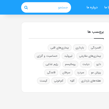
 ما
درباره ما
جستجو
برچسب ها
افسردگی
بارداری
بیماری‌های قلبی
بیماری‌های مقاربتی
تیروئید
حساسیت و آلرژی
دارو
دیابت
روماتیسم
رژیم غذایی
ریزش مو
سردرد
سرطان
قاعدگی
هفته‌های بارداری
کلیه
کم‌خونی
کیست