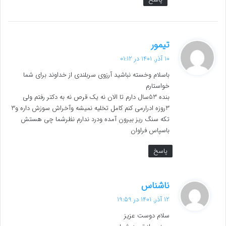
گ
تیمور
ف
10 آذر, 1401 در 01:12
ت
باسلام وخسته نباشید آرزوی سربلندی از خداوند برای شما
:
خواستارم
بنده 53سال دارم تا الان نه یک قرص نه به دکتر رفتم ولی
3روزه ادرارمی کنم کامل تخلیه نمیشه وآخراش سوزش داره و3
تکه سنگ ریز بیرون آمده ودرد ندارم نظرشما چی هستش
باسپاس فراوان
پاسخ
گ
ناشناس
ف
12 آذر, 1401 در 19:59
ت
سلام دوست عزیز
: