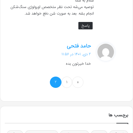
سلام به شما
:
توصیه می‌شه تحت نظر متخصص اورولوژی سنگ‌شکن
انجام بشه. بعد به صورت شن دفع خواهد شد.
پاسخ
گ
حامد فتحی
ف
2 دی, 1401 در 11:56
ت
خدا خیرتون بده
:
2
1
«
برچسب ها