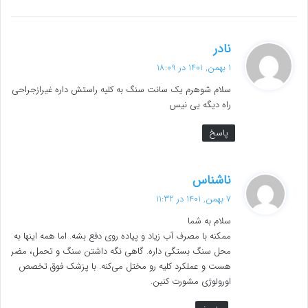
گ
نادر
ف
1 بهمن, 1401 در 18:09
ت
سلام شوهرم یک سانت سنگ به کلیه راستش داره غیرازجراحی
:
راه دیگه یی نیس
پاسخ
گ
ناشناس
ف
7 بهمن, 1401 در 11:32
ت
سلام به شما
:
ممکنه با مصرف آب زیاد و پیاده روی دفع بشه. اما همه اینها به
محل سنگ بستگی داره. گاهی نگه داشتن سنگ و تحمل، مضر
هست و عملکرد کلیه رو مختل می‌کنه. با پزشک فوق تخصص
اورولوژی مشورت کنین.