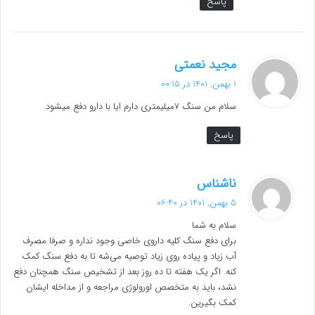
پاسخ
گ
مجید نعمتی
ف
1 بهمن, 1401 در 00:15
ت
سلام من سنگ ۷میلیمتری دارم ایا با دارو دفع میشود
:
پاسخ
گ
ناشناس
ف
5 بهمن, 1401 در 06:40
ت
سلام به شما
:
برای دفع سنگ کلیه داروی خاصی وجود نداره و صرفا مصرف
آب زیاد و پیاده روی زیاد توصیه می‌شه تا به دفع سنگ کمک
کنه. اگر یک هفته تا ده روز بعد از تشخیص سنگ همچنان دفع
نشد، باید به متخصص اورولوژی مراجعه و از مداخله ایشان
کمک بگیرین.