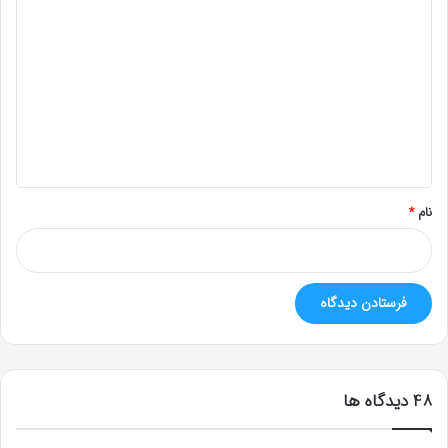
ی
د
گ
ا
ه
*
نام
*
‫48 دیدگاه ها