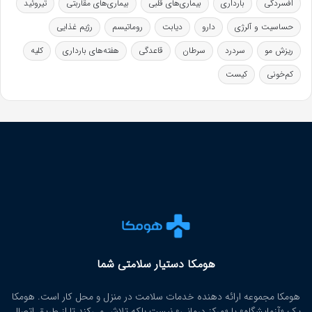
افسردگی
بارداری
بیماری‌های قلبی
بیماری‌های مقاربتی
تیروئید
حساسیت و آلرژی
دارو
دیابت
روماتیسم
رژیم غذایی
ریزش مو
سردرد
سرطان
قاعدگی
هفته‌های بارداری
کلیه
کم‌خونی
کیست
هومکا دستیار سلامتی شما
هومکا مجموعه ارائه‌ دهنده خدمات سلامت در منزل و محل کار است. هومکا
یک «آزمایشگاه» یا «مرکز درمانی» نیست بلکه تلاش می‌کند تا از طریق اتصال