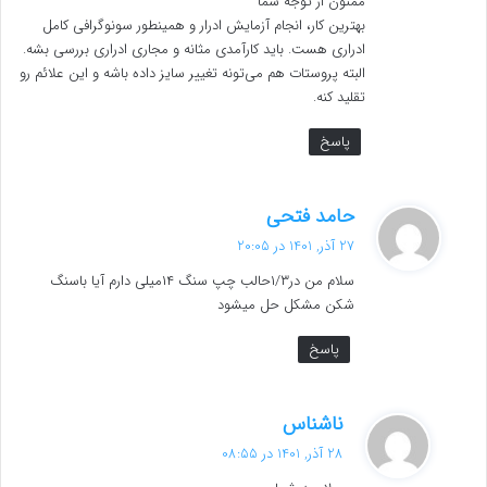
ممنون از توجه شما
بهترین کار، انجام آزمایش ادرار و همینطور سونوگرافی کامل
ادراری هست. باید کارآمدی مثانه و مجاری ادراری بررسی بشه.
البته پروستات هم می‌تونه تغییر سایز داده باشه و این علائم رو
تقلید کنه.
پاسخ
گ
حامد فتحی
ف
27 آذر, 1401 در 20:05
ت
سلام من در۱/۳حالب چپ سنگ ۱۴میلی دارم آیا باسنگ
:
شکن مشکل حل میشود
پاسخ
گ
ناشناس
ف
28 آذر, 1401 در 08:55
ت