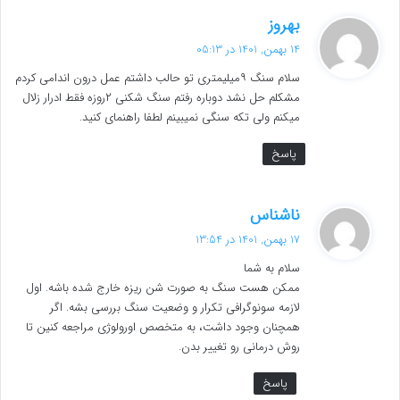
گ
بهروز
ف
14 بهمن, 1401 در 05:13
ت
سلام سنگ ۹میلیمتری تو حالب داشتم عمل درون اندامی کردم
:
مشکلم حل نشد دوباره رفتم سنگ شکنی ۲روزه فقط ادرار زلال
میکنم ولی تکه سنگی نمیبینم لطفا راهنمای کنید.
پاسخ
گ
ناشناس
ف
17 بهمن, 1401 در 13:54
ت
سلام به شما
:
ممکن هست سنگ به صورت شن ریزه خارج شده باشه. اول
لازمه سونوگرافی تکرار و وضعیت سنگ بررسی بشه. اگر
همچنان وجود داشت، به متخصص اورولوژی مراجعه کنین تا
روش درمانی رو تغییر بدن.
پاسخ