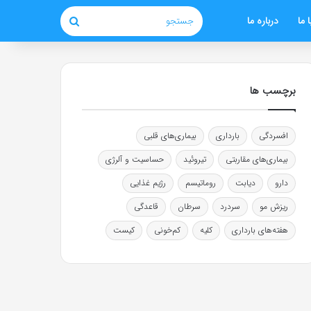
 ما
درباره ما
جستجو
برچسب ها
افسردگی
بارداری
بیماری‌های قلبی
بیماری‌های مقاربتی
تیروئید
حساسیت و آلرژی
دارو
دیابت
روماتیسم
رژیم غذایی
ریزش مو
سردرد
سرطان
قاعدگی
هفته‌های بارداری
کلیه
کم‌خونی
کیست