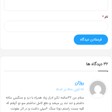
ه
*
نام
*
‫32 دیدگاه ها
گ
روژان
ف
26 آبان, 1401 در 17:02
ت
سلام من ۳۲سالمه تکرر ادرار زیاد همراه با درد و سنگینی مثانه
:
داشتم و تند تند پر میشد و دفع کامل نداشتم سو نو گرفتم که
کلیه سمت راستم دوتا سنگ ۶میلی داشت و در اثر عفونت