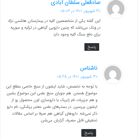
گ
صادقعلی سلطان آبادی
ف
30 شهریور, 1401 در 05:03
ت
این گفته یکی از متخصصین کلیه در بیمارستان هاشمی نژاد
:
در ونک می‌باشد که چنین دارویی گیاهی در ترکیه و سوریه
برای دفع سنگ کلیه وجود دارد
پاسخ
گ
ناشناس
ف
30 شهریور, 1401 در 05:25
ت
با توجه به تخصص، شاید ایشون از منبع خاصی مطلع این
:
موضوع هستن. هم جویای منبع علمی این موضوع بشین
و هم جزییات نام ژنریک یا داروسازی اون محصول رو از
ایشون بپرسین. در بسترهای علمی معتبر پزشکی، نام دارو
ذکر نمی‌شه. داروهای گیاهی هم صرفا بر اساس مقالات
تحقیقی قابل مصرف گزارش می‌شن.
پاسخ