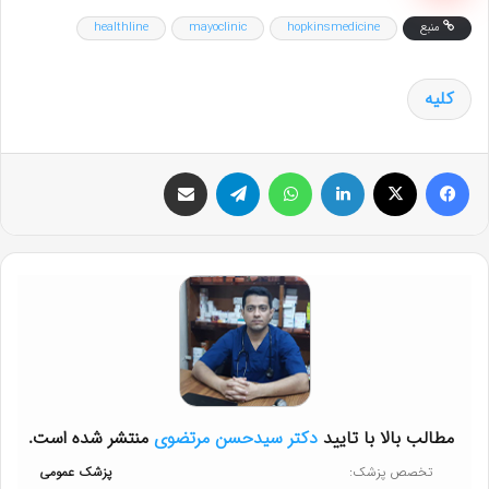
منبع
hopkinsmedicine
mayoclinic
healthline
کلیه
فیس بوک
X
لینکدین
واتس آپ
تلگرام
اشتراک گذاری از طریق ایمیل
مطالب بالا با تایید
دکتر سیدحسن مرتضوی
منتشر شده است.
تخصص پزشک:
پزشک عمومی