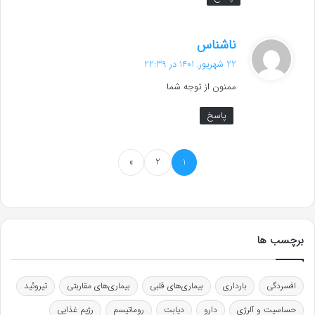
گ
ناشناس
ف
22 شهریور, 1401 در 22:39
ت
ممنون از توجه شما
:
پاسخ
»
2
1
برچسب ها
افسردگی
بارداری
بیماری‌های قلبی
بیماری‌های مقاربتی
تیروئید
حساسیت و آلرژی
دارو
دیابت
روماتیسم
رژیم غذایی