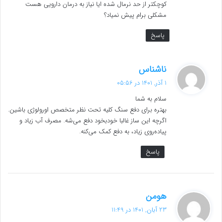
کوچکتر از حد نرمال شده ایا نیاز به درمان دارویی هست
مشکلی برام پیش نمیاد؟
پاسخ
گ
ناشناس
ف
1 آذر, 1401 در 05:56
ت
سلام به شما
:
بهتره برای دفع سنگ کلیه تحت نظر متخصص اورولوژی باشین.
اگرچه این ساز غالبا خودبخود دفع می‌شه. مصرف آب زیاد و
پیاده‌روی زیاد، به دفع کمک می‌کنه.
پاسخ
گ
هومن
ف
23 آبان, 1401 در 11:49
ت