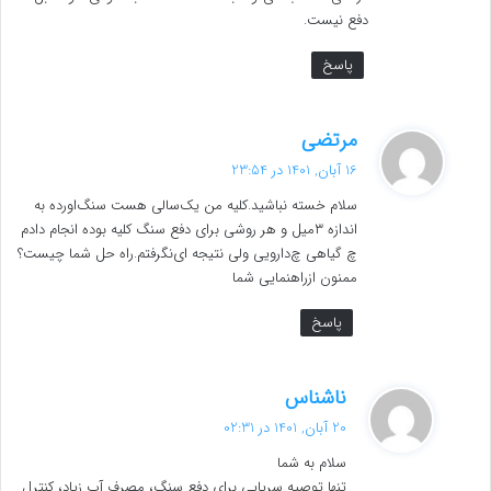
دفع نیست.
پاسخ
گ
مرتضی
ف
16 آبان, 1401 در 23:54
ت
سلام خسته نباشید.کلیه من یک‌سالی هست سنگ‌اورده به
:
اندازه ۳میل و هر روشی برای دفع سنگ کلیه بوده انجام دادم
چ گیاهی چ‌دارویی ولی نتیجه ای‌نگرفتم.راه حل شما چیست؟
ممنون ازراهنمایی شما
پاسخ
گ
ناشناس
ف
20 آبان, 1401 در 02:31
ت
سلام به شما
:
تنها توصیه سرپایی برای دفع سنگ، مصرف آب زیاد، کنترل