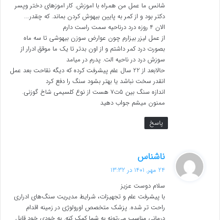
شانس ما عمل من همراه با اموزش. کار اموزهای دختر وپسر
دکتر بود و از کمر به پایین بیهوش کردن بماند. که چقدر….
الان 4 روزه درد درناحیه سمت راست دارم
از عمل لیزر بیزارم چون عوارض سوزن بیهوشی تا سه ماه
بصورت درد کمر داشتم و از اون بدتر تا یک ما موقق ادرار از
سوزش درد در ناحیه الت. پدرم در میامد
حالابعد از 22 سال علم پیشرفت کرده که دیگه نقاحت بعد عمل
انقدر سخت نباشد یا بهتر بشود سنگ را دفع کرد
اندازه سنگ بین 5ت7 هست از نوع کلسیمی شاخ گوزنی.
ممنون میشم جواب دهید
پاسخ
گ
ناشناس
ف
24 مهر, 1401 در 13:32
ت
سلام دوست عزیز
:
با پیشرفت علم و تجهیزات، شرایط مدیریت سنگ‌های ادراری
راحت تر شده. پزشک متخصص اورولوژی در زمینه اقدام
درمانی مناسب می‌تونه به شما کمک کنه. به خودی خود قابل