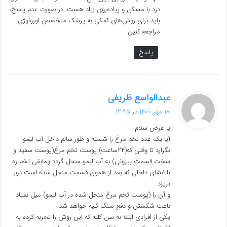
درد با مسکن و پیاده‌روی زیاد هست. در صورت عدم پاسخ،
باید برای روش‌های کمکی به پزشک متخصص اورولوژی
مراجعه کنین.
پاسخ
گ
عبدالواسع ظریفی
ف
18 مهر, 1401 در 12:45
ت
یا عرض سلام
:
آیا یک عدد تخم مرغ را شسته و طور سالم داخل آب لیمو
بگزارد تا وقتی که(۲۴ساعت) پوست تخم مرغ(پوست سفید و
سخت قسمت بیرونی) به آب لیمو منحل گردد ومابقی تخم ره
با غشای داخلی که بعد از همون قسمت منحل شده است دور
بریزد
و آن را (پوست تخم مرغ منحل شده در آب لیمو) میل نمیاد
باعث شکستن و دفع سنگ کلیه خواهد شد
یکی از افرادی ابتلا به سن کلیه که این روش را تجربه کرده به