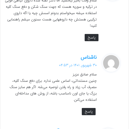
سلام وقت بخیر ببخشید آقا دکتر گفته شده داروی گیاهی قویی
:
در ترکیه و سوریه هست که جهت سنگ شکن و دفع سنگ کلیه
استفاده میشه میخواستم بدونم اسمش چیه یا اگه داروی
ترکیبی هستش چه داروههایی هست ممنون میشم راهنمایی
کنید!
پاسخ
گ
ناشناس
ف
30 شهریور, 1401 در 04:53
ت
سلام صادق عزیز
:
چنین مستنداتی، اساس علمی نداره. برای دفع سنگ کلیه،
مصرف آب زیاد و راه رفتن توصیه می‌شه. اگر هم سایز سنگ
بزرگ یا جای اون نامناسب باشه، از روش های مداخله‌ای
استفاده می‌کنن.
پاسخ