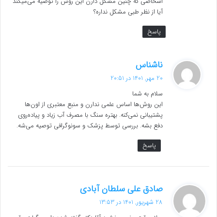
اشخاصی‌ که چنین مشکل دارن این روش را توصیه می‌میکند
آیا از نظر طبی مشکل نداره؟
پاسخ
گ
ناشناس
ف
20 مهر, 1401 در 20:51
ت
سلام به شما
:
این روش‌ها اساس علمی ندارن و منبع معتبری از اون‌ها
پشتیبانی نمی‌کنه. بهتره سنگ با مصرف آب زیاد و پیاده‌روی
دفع بشه. بررسی توسط پزشک و سونوگرافی توصیه می‌شه.
پاسخ
گ
صادق علی سلطان آبادی
ف
28 شهریور, 1401 در 13:53
ت