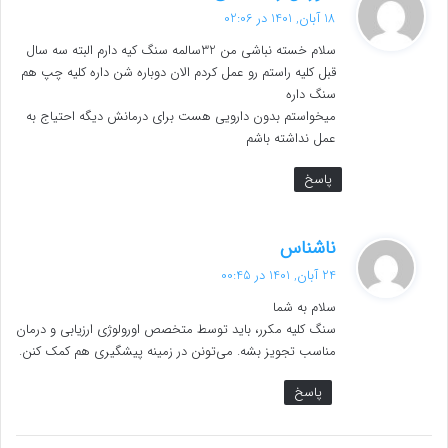
ف
18 آبان, 1401 در 02:06
ت
سلام خسته نباشی من 32سالمه سنگ کیه دارم البته سه سال
:
قبل کلیه راستم رو عمل کردم الان دوباره شن داره کلیه چپ هم
سنگ داره
میخواستم بدون دارویی هست برای درمانش دیگه احتیاج به
عمل نداشته باشم
پاسخ
گ
ناشناس
ف
24 آبان, 1401 در 00:45
ت
سلام به شما
:
سنگ کلیه مکرر، باید توسط متخصص اورولوژی ارزیابی و درمان
مناسب تجویز بشه. می‌تونن در زمینه پیشگیری هم کمک کنن.
پاسخ