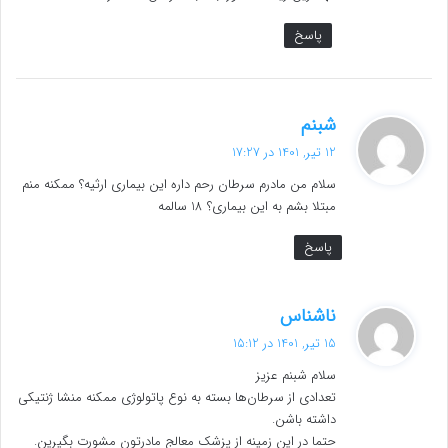
پاسخ
گ
شبنم
ف
12 تیر, 1401 در 17:27
ت
سلام من مادرم سرطان رحم داره این بیماری ارثیه؟ ممکنه منم
:
مبتلا بشم به این بیماری؟ 18 سالمه
پاسخ
گ
ناشناس
ف
15 تیر, 1401 در 15:12
ت
سلام شبنم عزیز
:
تعدادی از سرطان‌ها بسته به نوع پاتولوژی ممکنه منشا ژنتیکی
داشته باشن.
حتما در این زمینه از پزشک معالج مادرتون مشورت بگیرین.