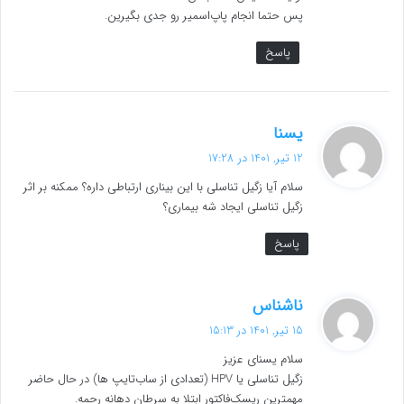
پس حتما انجام پاپ‌اسمیر رو جدی بگیرین.
پاسخ
گ
یسنا
ف
12 تیر, 1401 در 17:28
ت
سلام آیا زگیل تناسلی با این بیناری ارتباطی داره؟ ممکنه بر اثر
:
زگیل تناسلی ایجاد شه بیماری؟
پاسخ
گ
ناشناس
ف
15 تیر, 1401 در 15:13
ت
سلام یسنای عزیز
:
زگیل تناسلی یا HPV (تعدادی از ساب‌تایپ ها) در حال حاضر
مهمترین ریسک‌فاکتور ابتلا به سرطان دهانه رحمه.