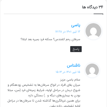
‫34 دیدگاه ها
گ
یاسی
ف
12 تیر, 1401 در 17:28
ت
سرطان رحم کشندس؟ ممکنه فرد بمیره بعد ابتلا؟
:
پاسخ
گ
ناشناس
ف
15 تیر, 1401 در 15:14
ت
سلام یاسی عزیز
:
میزان بقای افراد در انواع سرطان‌ها به تشخیص زودهنگام و
شروع درمان در مراحل اولیه، شرایط زمینه‌ای فرد (سن، مبتلا
بودن به بیماری‌های دیگه و ..) بستگی داره.
برای همین غربالگری‌ها گذاشته شدن تا سرطان‌ها در مراحل
اولیه تشخیص داده بشن.