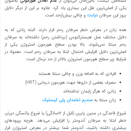
مشخص نیست. بااین‌حال می‌توان از
عدم تعادل هورمونی
به‌عنوان
یکی از اصلی‌ترین علل این بیماری یاد کرد. علاوه بر این از دیگر دلایل
بروز این سرطان
دیابت
و چاقی بیش‌ازحد است.
همه زنان در معرض خطر سرطان رحم قرار دارند. البته زنانی که به
دلایل مختلف عمل هیسترکتومی (برداشتن رحم) داشته‌اند به سرطان
رحم مبتلا نمی‌شوند. بالا بودن سطح هورمون استروژن یکی از
اصلی‌ترین دلایل افزایش احتمال ابتلا به سرطان رحم است. معمولا در
شرایط زیر سطح هورمون استروژن بالاتر از حد نرمال است:
افرادی که به اضافه وزن و چاقی مبتلا هستند
مصرف بعضی از داروها جهت هورمون درمانی (HRT)
زنانی که هرگز زایمان نداشته‌اند
زنان مبتلا به
سندرم تخمدان پلی کیستیک
شروع قاعدگی در سنین پایین (قبل از ۱۲سالگی) یا شروع یائسگی دیرتر،
خطر ابتلا به سرطان آندومتر را افزایش می‌دهد. هرچه پریودهای
بیشتری داشته باشید، آندومتر شما بیشتر در معرض استروژن قرار