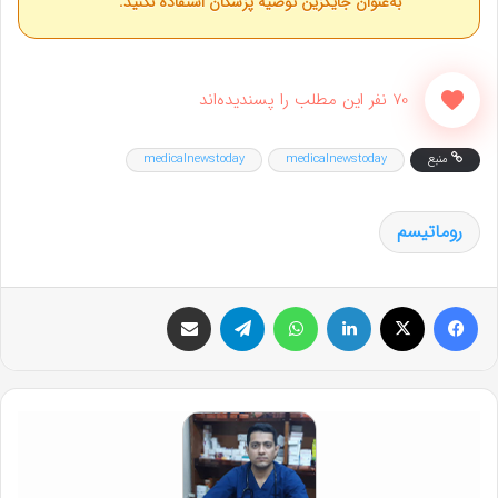
به‌عنوان جایگزین توصیه پزشکان استفاده نکنید.
70 نفر این مطلب را پسندیده‌اند
منبع
medicalnewstoday
medicalnewstoday
روماتیسم
فیس بوک
X
لینکدین
واتس آپ
تلگرام
اشتراک گذاری از طریق ایمیل