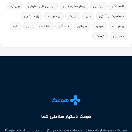
افسردگی
بارداری
بیماری‌های قلبی
بیماری‌های مقاربتی
تیروئید
حساسیت و آلرژی
دارو
دیابت
روماتیسم
رژیم غذایی
ریزش مو
سردرد
سرطان
قاعدگی
هفته‌های بارداری
کلیه
کم‌خونی
کیست
هومکا دستیار سلامتی شما
هومکا مجموعه ارائه‌ دهنده خدمات سلامت در منزل و محل کار است. هومکا