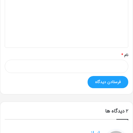
د
گ
ا
ه
*
نام
*
‫2 دیدگاه ها
گ