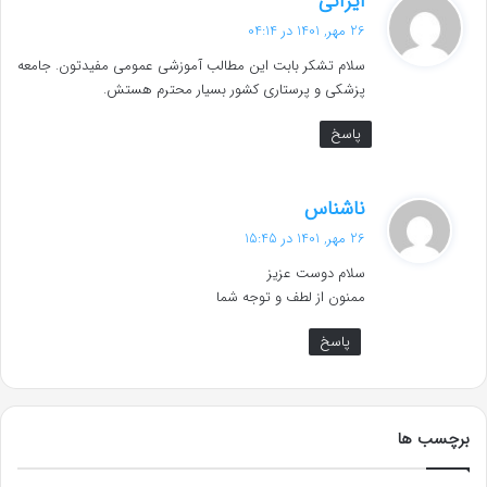
ایرانی
ف
26 مهر, 1401 در 04:14
ت
سلام تشکر بابت این مطالب آموزشی عمومی مفیدتون. جامعه
:
پزشکی و پرستاری کشور بسیار محترم هستش.
پاسخ
گ
ناشناس
ف
26 مهر, 1401 در 15:45
ت
سلام دوست عزیز
:
ممنون از لطف و توجه شما
پاسخ
برچسب ها