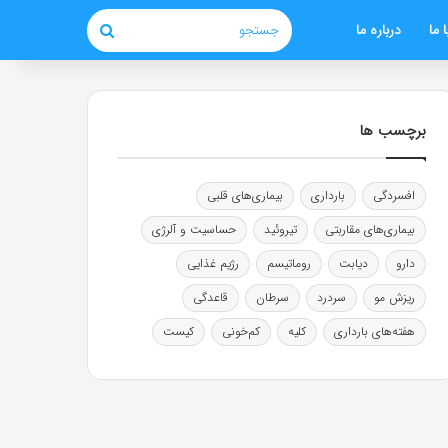
 ما
درباره ما
جستجو
برچسب ها
افسردگی
بارداری
بیماری‌های قلبی
بیماری‌های مقاربتی
تیروئید
حساسیت و آلرژی
دارو
دیابت
روماتیسم
رژیم غذایی
ریزش مو
سردرد
سرطان
قاعدگی
هفته‌های بارداری
کلیه
کم‌خونی
کیست