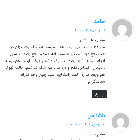
گ
حامد
ف
11 بهمن, 1401 در 06:40
ت
سلام جناب دکتر
:
من ۳۹ سالمه تقریبا یک ماهی میشه هنگام اجابت مزاج در
عمل دفع دچار مشکل هستم . اغلب موارد دفع بصورت اسهال
انجام میشه . گاها بصورت باریک و نرم و برخی اوقات هم نرماله
. تابحال اخساس نفخ و درد در ناحیه شکم نداشتم. حالت تهوع
هم وجود نداره . لطفا راهنماییم کنید چون واقعا نگرانم .
سپاسگزارم
پاسخ
گ
ناشناس
ف
16 بهمن, 1401 در 17:46
ت
سلام به شما
: