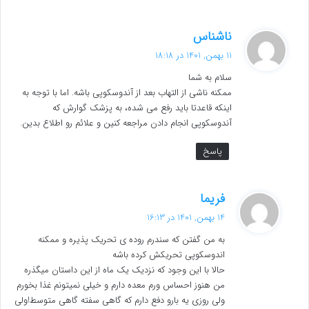
گ
ناشناس
ف
11 بهمن, 1401 در 18:18
ت
سلام به شما
:
ممکنه ناشی از التهاب بعد از آندوسکوپی باشه. اما با توجه به
اینکه قاعدتا باید رفع می شده، به پزشک گوارش که
آندوسکوپی انجام دادن مراجعه کنین و علائم رو اطلاع بدین.
پاسخ
گ
فریما
ف
14 بهمن, 1401 در 16:13
ت
به من گفتن که سندرم روده ی تحریک پذیره و ممکنه
:
اندوسکوپی تحریکش کرده باشه
حالا با این وجود که نزدیک یک ماه از این داستان میگذره
من هنوز احساس ورم معده دارم و خیلی نمیتونم غذا بخورم
ولی روزی یه بارو دفع دارم که گاهی سفته گاهی متوسط!ولی