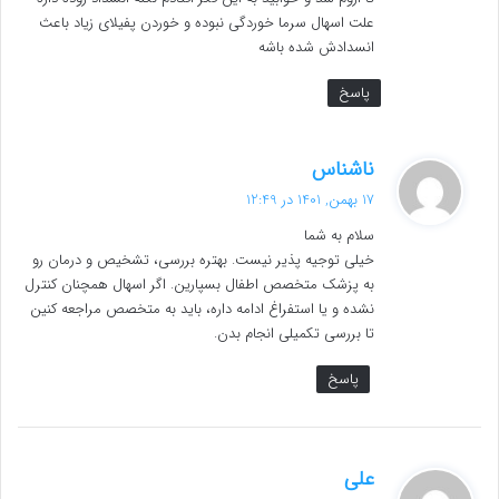
علت اسهال سرما خوردگی نبوده و خوردن پفیلای زیاد باعث
انسدادش شده باشه
پاسخ
گ
ناشناس
ف
17 بهمن, 1401 در 12:49
ت
سلام به شما
:
خیلی توجیه پذیر نیست. بهتره بررسی، تشخیص و درمان رو
به پزشک متخصص اطفال بسپارین. اگر اسهال همچنان کنترل
نشده و یا استفراغ ادامه داره، باید به متخصص مراجعه کنین
تا بررسی تکمیلی انجام بدن.
پاسخ
گ
علی