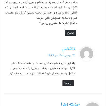
مقدار دفع کمه…با مصرف داروهای پروبیوتیک و مبورین و ضد
نفخ درد مقداری کم شده و بیشتر فقط یه حالت دلپیچس که
گاهی میاد و میره و احساس تخلیه نشدن کامل..درد عضلات
کمر و دنبالچه همچنان باقی مونده!
حالا از نظر شما سندروم رودس؟
پاسخ
گ
ناشناس
ف
17 بهمن, 1401 در 16:49
ت
بله این نتیجه هم محتمل هست. و متاسفانه تا اتمام
:
التهاب روده هم طول میکشه. پروبیوتیک ها به صورت
مکمل و پودر هم از داروخانه قابل تهیه است و مفیدتره.
پاسخ
گ
حدیثه زهرا