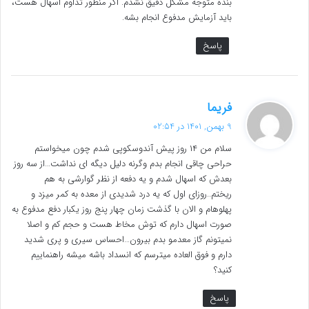
بنده متوجه مشکل دقیق نشدم. اگر منظور تداوم اسهال هست،
باید آزمایش مدفوع انجام بشه.
پاسخ
گ
فریما
ف
9 بهمن, 1401 در 02:54
ت
سلام من ۱۴ روز پیش آندوسکوپی شدم چون میخواستم
:
حراحی چاقی انجام بدم وگرنه دلیل دیگه ای نداشت…از سه روز
بعدش که اسهال شدم و یه دفعه از نظر گوارشی به هم
ریختم..روزای ا‌ول که یه درد شدیدی از معده به کمر میزد و
پهلوهام و الان با گذشت زمان چهار پنج روز یکبار دفع مدفوع به
صورت اسهال دارم که توش مخاط هست و حجم کم و اصلا
نمیتونم گاز معدمو بدم بیرون…احساس سیری و پری شدید
دارم و فوق العاده میترسم که انسداد باشه میشه راهنماییم
کنید؟
پاسخ