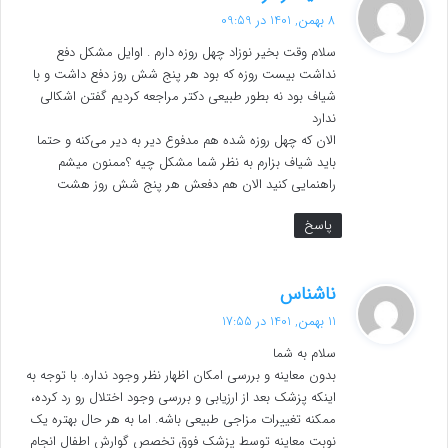
ف
8 بهمن, 1401 در 09:59
ت
سلام وقت بخیر نوزاد چهل روزه دارم . اوایل مشکل دفع
:
نداشت بیست روزه که بود هر پنج شش روز دفع داشت و با
شیاف بود نه بطور طبیعی دکتر مراجعه کردیم گفتن اشکالی
ندارد
الان که چهل روزه شده هم مدفوع دیر به دیر می‌کنه و حتما
باید شیاف بزارم به نظر شما مشکل چیه ؟ممنون میشم
راهنمایی کنید الان هم دفعش هر پنج شش روز هشت
پاسخ
گ
ناشناس
ف
11 بهمن, 1401 در 17:55
ت
سلام به شما
:
بدون معاینه و بررسی امکان اظهار نظر وجود نداره. با توجه به
اینکه پزشک بعد از ارزیابی و بررسی وجود اختلال رو رد کرده،
ممکنه تغییرات مزاجی طبیعی باشه. اما به هر حال بهتره یک
نوبت معاینه توسط پزشک فوق تخصص گوارش اطفال انجام