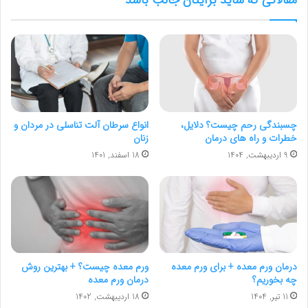
مقالاتی که شاید برایتان جالب باشد
چسبندگی رحم چیست؟ دلایل،
انواع سرطان آلت تناسلی در مردان و
خطرات و راه های درمان
زنان
9 اردیبهشت, 1404
18 اسفند, 1401
درمان ورم معده + برای ورم معده
ورم معده چیست؟ + بهترین روش
چه بخوریم؟
درمان ورم معده
11 تیر, 1404
18 اردیبهشت, 1402