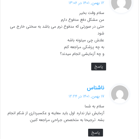
ف
12 بهمن, 1401 در 13:06
ت
سلام وقت بخیر
:
من مشکل دفع مدفوع دارم
حتی در صورتی که مدفوع نرم می باشد به سختی خارج می
شود
علتش چی میتونه باشه
به چه پزشکی مراجعه کنم
و چه آزمایشی انجام میدند؟
پاسخ
گ
ناشناس
ف
17 بهمن, 1401 در 12:24
ت
سلام به شما
:
آزمایش نیاز نداره. اول باید معاینه و عکسبرداری از شکم انجام
بشه. ترجیحا به متخصص جراحی مراجعه کنین.
پاسخ