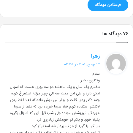
‫76 دیدگاه ها
گ
زهرا
ف
13 بهمن, 1401 در 02:55
ت
سلام
:
وقتتون بخیر
دخترم یک سال و یک ماهشه دو سه روزی هست که اسهال
ابکی داره و طی این مدت سه الی چهار مرتبه استفراغ کرده
رفتم دکتر پدی لاکت و او ار اس بهش داده که فعلا فقط پدی
لاکتشو استفاده کردم قبلا سرما خورده بود که فقط از سرما
خوردگی ابریزشش مونده ولی شب قبل این که اسهال بگیره
پفیلا خورد و یکم تو خوردنش زیادروی کرد
باز الان با گریه از خواب بیدار شد استفراغ کرد
تا اروم شد و خوابید به این فکر افتادم نکنه انسداد روده داره