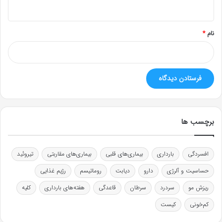
ه
*
نام
*
برچسب ها
افسردگی
بارداری
بیماری‌های قلبی
بیماری‌های مقاربتی
تیروئید
حساسیت و آلرژی
دارو
دیابت
روماتیسم
رژیم غذایی
ریزش مو
سردرد
سرطان
قاعدگی
هفته‌های بارداری
کلیه
کم‌خونی
کیست