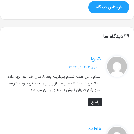
‫49 دیدگاه ها
گ
شیوا
ف
9 مهر, 1403 در 17:26
ت
سلام . من هفته ششم بارداریمه بعد ۸ سال خدا بهم بچه داده
:
اصلا من نا امید شده بودم …از روز اول لکه بینی دارم میترسم
سنو رفتم ضربان قلبش نرماله ولی بازم میترسم
پاسخ
گ
فاطمه