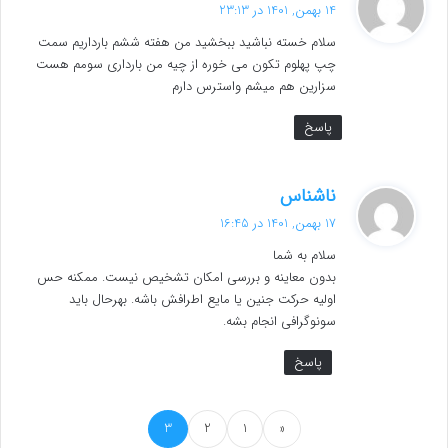
ف
14 بهمن, 1401 در 23:13
ت
سلام خسته نباشید ببخشید من هفته ششم بارداریم سمت
:
چپ پهلوم تکون می خوره از چیه من بارداری سومم هست
سزارین هم میشم واسترس دارم
پاسخ
گ
ناشناس
ف
17 بهمن, 1401 در 16:45
ت
سلام به شما
:
بدون معاینه و بررسی امکان تشخیص نیست. ممکنه حس
اولیه حرکت جنین یا مایع اطرافش باشه. بهرحال باید
سونوگرافی انجام بشه.
پاسخ
3
2
1
«