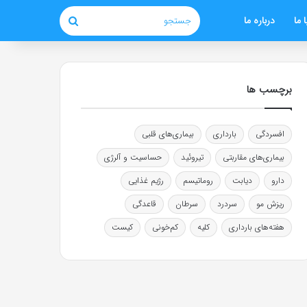
 ما
درباره ما
جستجو
برچسب ها
افسردگی
بارداری
بیماری‌های قلبی
بیماری‌های مقاربتی
تیروئید
حساسیت و آلرژی
دارو
دیابت
روماتیسم
رژیم غذایی
ریزش مو
سردرد
سرطان
قاعدگی
هفته‌های بارداری
کلیه
کم‌خونی
کیست