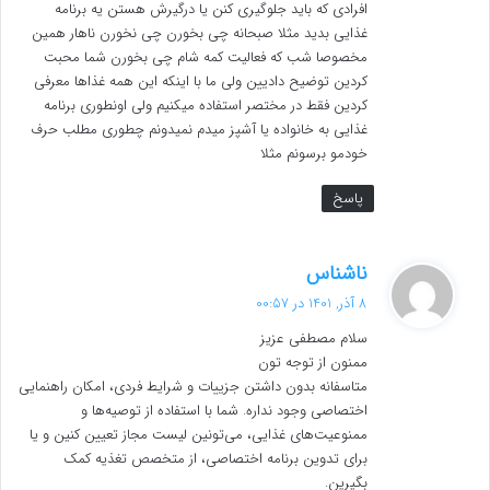
افرادی که باید جلوگیری کنن یا درگیرش هستن یه برنامه
غذایی بدید مثلا صبحانه چی بخورن چی نخورن ناهار همین
مخصوصا شب که فعالیت کمه شام چی بخورن شما محبت
کردین توضیح دادیین ولی ما با اینکه این همه غذاها معرفی
کردین فقط در مختصر استفاده میکنیم ولی اونطوری برنامه
غذایی به خانواده یا آشپز میدم ‌‌نمیدونم چطوری مطلب حرف
خودمو‌ برسونم مثلا
پاسخ
گ
ناشناس
ف
8 آذر, 1401 در 00:57
ت
سلام مصطفی عزیز
:
ممنون از توجه تون
متاسفانه بدون داشتن جزییات و شرایط فردی، امکان راهنمایی
اختصاصی وجود نداره. شما با استفاده از توصیه‌ها و
ممنوعیت‌های غذایی، می‌تونین لیست مجاز تعیین کنین و یا
برای تدوین برنامه اختصاصی، از متخصص تغذیه کمک
بگیرین.