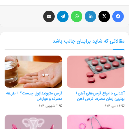
فیس بوک
X
لینکدین
واتس آپ
تلگرام
اشتراک گذاری از طریق ایمیل
مقالاتی که شاید برایتان جالب باشد
آشنایی با انواع قرص‌های آهن+
قرص مترونیدازول چیست؟ + طریقه
بهترین زمان مصرف قرص آهن
مصرف و عوارض
24 تیر, 1404
11 شهریور, 1404