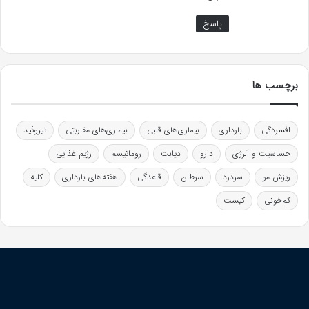
پاسخ
برچسب ها
افسردگی
بارداری
بیماری‌های قلبی
بیماری‌های مقاربتی
تیروئید
حساسیت و آلرژی
دارو
دیابت
روماتیسم
رژیم غذایی
ریزش مو
سردرد
سرطان
قاعدگی
هفته‌های بارداری
کلیه
کم‌خونی
کیست