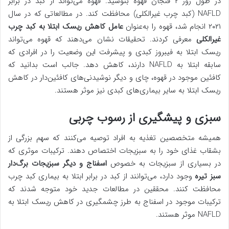
در طول روز ۲ فنجان قهوه بنوشید. قهوه می‌تواند از کبد در برابر
NAFLD (کبد چرب غیرالکلی) محافظت کند. در مطالعاتی که در سال
۲۰۲۱ انجام شد، قهوه‌ را به‌عنوان
عامل کاهش ریسک ابتلا به کبد چرب
غیرالکلی
معرفی کردند. تحقیقات نشان می‌دهند که قهوه می‌تواند
ریسک ابتلا به فیبروز کبدی و پیشرفت این وضعیت را در افرادی که
سابقه ابتلا به NAFLD دارند، کاهش دهد. جالب است بدانید که
کافئین موجود در قهوه، چای و دیگر نوشیدنی‌های کافئین‌دار در کاهش
ریسک ابتلا به سایر بیماری‌های کبدی نیز موثر هستند.
سبزی و پیشگیری از رسوب چربی
همیشه متخصصین تغذیه به افراد توصیه می‌کنند که سهم بزرگی از
بشقاب غذای خود را به سبزیجات اختصاص دهند. ترکیبات موثری که
در بسیاری از سبزیجات به خصوص
اسفناج و دیگر سبزیجات برگ‌دار
سبز تیره
وجود دارد، می‌توانند از کبد در برابر ابتلا به بیماری کبد چرب
محافظت کنند. محققین در مطالعات جدید خود متوجه شدند که
ترکیبات موجود در اسفناج به طرز چشمگیری در کاهش ریسک ابتلا به
NAFLD موثر هستند.