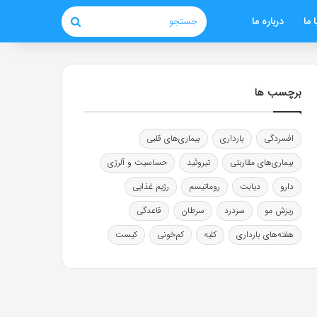
 ما
درباره ما
جستجو
برچسب ها
افسردگی
بارداری
بیماری‌های قلبی
بیماری‌های مقاربتی
تیروئید
حساسیت و آلرژی
دارو
دیابت
روماتیسم
رژیم غذایی
ریزش مو
سردرد
سرطان
قاعدگی
هفته‌های بارداری
کلیه
کم‌خونی
کیست