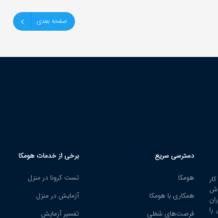
صفحه بعدی
دسترسی سریع
برخی از خدمات هومکا
هومکا
تست کرونا در منزل
ار
اش
همکاری با هومکا
آزمایش در منزل
ران
را
فرصت‌های شغلی
تفسیر آزمایش
هومکا دارای نماد الک