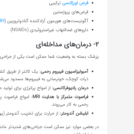
قرص‌ اورژانسی
ترکیبی
قرص‌های پروژستین
آگونیست‌های هورمون آزادکننده گنادوتروپین (
RH
داروهای ضدالتهاب غیراستروئیدی (NSAIDs)
۲- درمان‌های مداخله‌ای
پزشک بسته به وضعیت شما ممکن است یکی از جراحی‌ها ز
آمبولیزاسیون فیبروم رحمی:
یک کاتتر از طریق کشال
ذرات کوچک، خونرسانی به فیبروم‌ها مسدود می‌شو
درمان رادیوفرکانسی:
از امواج پرانرژی برای تولید 
فراصوت متمرکز با هدایت
MRI
:
امواج فراصوت پر
رحمی به کار می‌روند.
ابلیشن آندومتر:
از حرارت برای تخریب آندومتر (پ
در بعضی موارد نیز ممکن است جراحی‌های شدید‌تر مانند