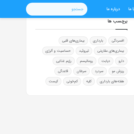
 ما
درباره ما
جستجو
برچسب ها
افسردگی
بارداری
بیماری‌های قلبی
بیماری‌های مقاربتی
تیروئید
حساسیت و آلرژی
دارو
دیابت
روماتیسم
رژیم غذایی
ریزش مو
سردرد
سرطان
قاعدگی
هفته‌های بارداری
کلیه
کم‌خونی
کیست