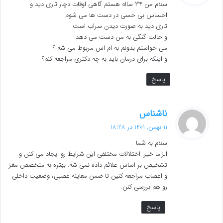
سلام من ۳۴ ساله هستم گاهی اوقات دچار تاری دید و
:
احساس بی حسی در دست ها می شوم
تاری دید به صورت دیدن سراب است
و حالت گنگی به من دست می دهد
می خواستم بدونم به ام اس مربوط می شه ؟
و اینکه برای درمان باید به چه دکتری مراجعه کنم؟
پاسخ
گ
ناشناس
ف
11 بهمن, 1401 در 18:28
ت
سلام به شما
:
الزاما خیر. اختلالات مختلفی این شرایط رو ایجاد می کنن و
تشخیص بر اساس علائم داده نمی شه. بهتره به متخصص مغز
و اعصاب مراجعه کنین تا ضمن معاینه عصبی، وضعیت داخلی
رو هم بررسی کنن.
پاسخ