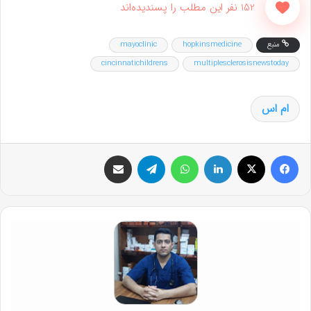
152 نفر این مطلب را پسندیده‌اند
منبع
hopkinsmedicine
mayoclinic
cincinnatichildrens
multiplesclerosisnewstoday
ام اس
فیس بوک
X
لینکدین
واتس آپ
تلگرام
اشتراک گذاری از طریق ایمیل