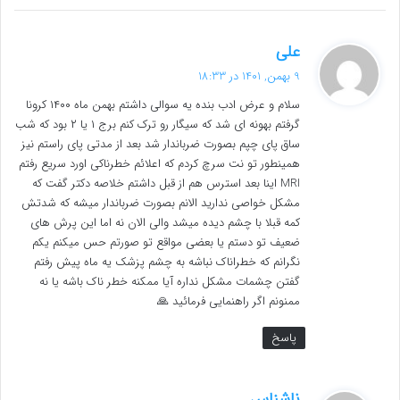
گ
علی
ف
9 بهمن, 1401 در 18:33
ت
سلام و عرض ادب بنده یه سوالی داشتم بهمن ماه ۱۴۰۰ کرونا
:
گرفتم بهونه ای شد که سیگار رو ترک کنم برج ۱ یا ۲ بود که شب
ساق پای چپم بصورت ضرباندار شد بعد از مدتی پای راستم نیز
همینطور تو نت سرچ کردم که اعلائم خطرناکی اورد سریع رفتم
MRI اینا بعد استرس هم از قبل داشتم خلاصه دکتر گفت که
مشکل خواصی ندارید الانم بصورت ضرباندار میشه که شدتش
کمه قبلا با چشم دیده میشد والی الان نه اما این پرش های
ضعیف تو دستم یا بعضی مواقع تو صورتم حس میکنم یکم
نگرانم که خطراناک نباشه به چشم پزشک یه ماه پیش رفتم
گفتن چشمات مشکل نداره آیا ممکنه خطر ناک باشه یا نه
ممنونم اگر راهنمایی فرمائید 🙏
پاسخ
گ
ناشناس