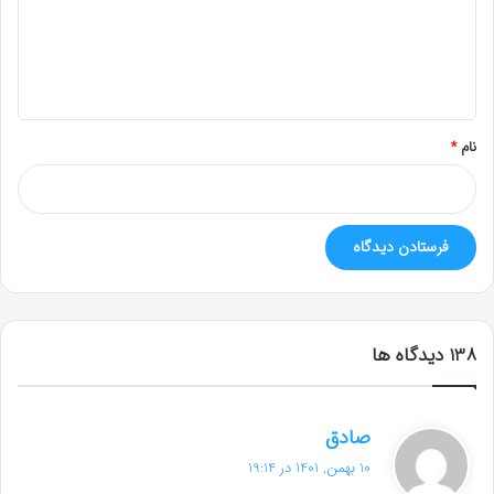
گ
ا
ه
*
نام
*
‫138 دیدگاه ها
گ
صادق
ف
10 بهمن, 1401 در 19:14
ت