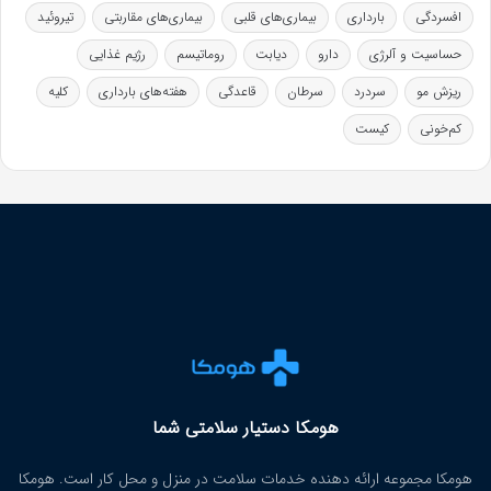
افسردگی
بارداری
بیماری‌های قلبی
بیماری‌های مقاربتی
تیروئید
حساسیت و آلرژی
دارو
دیابت
روماتیسم
رژیم غذایی
ریزش مو
سردرد
سرطان
قاعدگی
هفته‌های بارداری
کلیه
کم‌خونی
کیست
هومکا دستیار سلامتی شما
هومکا مجموعه ارائه‌ دهنده خدمات سلامت در منزل و محل کار است. هومکا