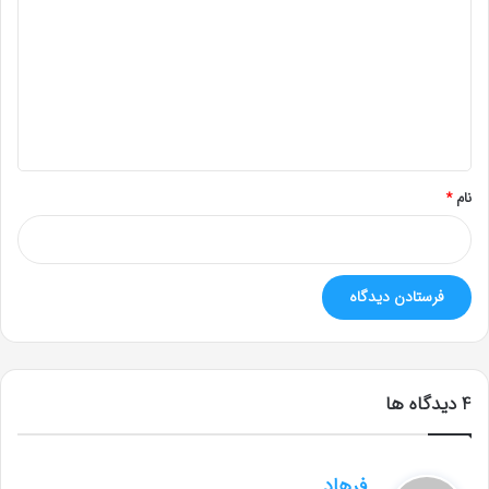
د
گ
ا
ه
*
نام
*
‫4 دیدگاه ها
گ
فرهاد