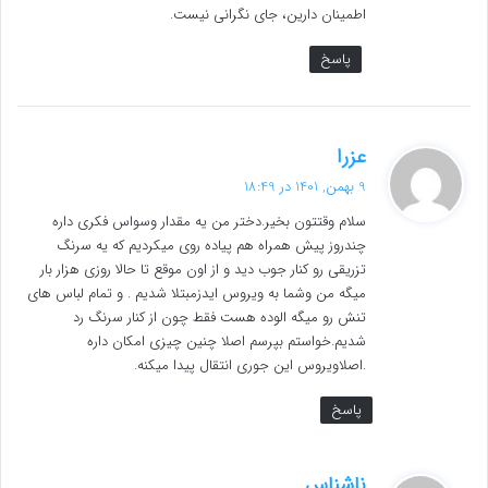
اطمینان دارین، جای نگرانی نیست.
پاسخ
گ
عزرا
ف
9 بهمن, 1401 در 18:49
ت
سلام وقتتون بخیر.دختر من یه مقدار وسواس فکری داره
:
چندروز پیش همراه هم پیاده روی میکردیم که یه سرنگ
تزریقی رو کنار جوب دید و از اون موقع تا حالا روزی هزار بار
میگه من وشما به ویروس ایدزمبتلا شدیم . و تمام لباس های
تنش رو میگه الوده هست فقط چون از کنار سرنگ رد
شدیم.خواستم بپرسم اصلا چنین چیزی امکان داره
.اصلاویروس این جوری انتقال پیدا میکنه.
پاسخ
گ
ناشناس