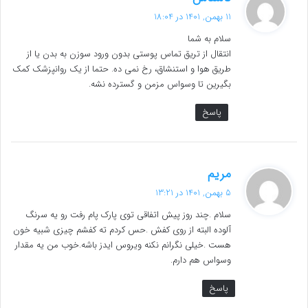
ف
11 بهمن, 1401 در 18:04
ت
سلام به شما
:
انتقال از تریق تماس پوستی بدون ورود سوزن به بدن یا از
طریق هوا و استنشاق، رخ نمی ده. حتما از یک روانپزشک کمک
بگیرین تا وسواس مزمن و گسترده نشه.
پاسخ
گ
مریم
ف
5 بهمن, 1401 در 13:21
ت
سلام .چند روز پیش اتفاقی توی پارک پام رفت رو یه سرنگ
:
آلوده البته از روی کفش .حس کردم ته کفشم چیزی شبیه خون
هست .خیلی نگرانم نکنه ویروس ایدز باشه.خوب من یه مقدار
وسواس هم دارم.
پاسخ