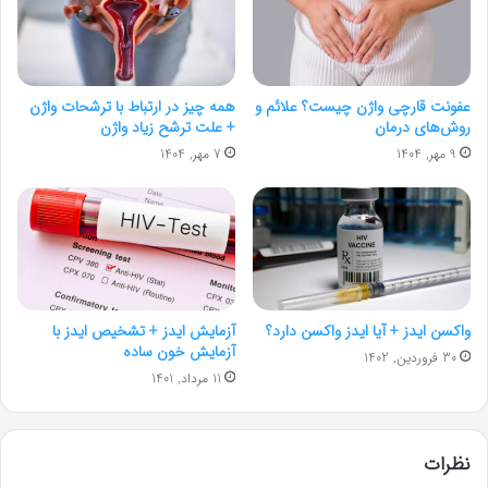
عفونت قارچی واژن چیست؟ علائم و
همه چیز در ارتباط با ترشحات واژن
روش‌های درمان
+ علت ترشح زیاد واژن
9 مهر, 1404
7 مهر, 1404
واکسن ایدز + آیا ایدز واکسن دارد؟
آزمایش ایدز + تشخیص ایدز با
آزمایش خون ساده
30 فروردین, 1402
11 مرداد, 1401
نظرات