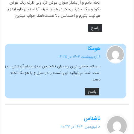
انجام دادم و آرایشگر سوزن عوض کرد ولی ظرف رنگ عوض
نکرد و رنگ جدید ریخت در همان ظرف آیا احتمال داره ایدز یا
هپاتیت بگیرم و احتمالش بالا هست؟لطفا جواب میدین
پاسخ
گ
هومکا
ف
9 اردیبهشت, 1404 در 14:35
ت
با سلام. قطعی ترین راه برای تشخیص ایدز، انجام آزمایش ایدز
:
است. شما می‌توانید این تست را در منزل و با هومکا انجام
دهید.
پاسخ
گ
ناشناس
ف
8 فروردین, 1404 در 20:33
ت