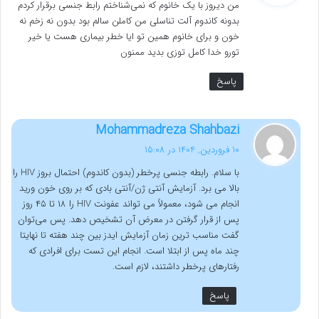
من دیروز با یک خانوم که نمی‌شناختم رابط جنسی برقرار کردم
:
بدونه کاندوم آلت تناسلی من کاملن سالم بود بدون نه زخم نه
خون و برای خانوم همین تو ایا خطر بیماری هست یا خیر
تورو خدا کامل توزی بدید ممنون
پاسخ
گ
Mohammadreza Shahbazi
ف
10 فروردین, 1404 در 15:08
ت
با سلام. رابطه جنسی پرخطر (بدون کاندوم) احتمال بروز HIV را
:
بالا می برد. آزمایش آنتی ژن/آنتی بادی که بر روی خون ورید
انجام می شود، معمولاً می تواند عفونت HIV را ۱۸ تا ۴۵ روز
پس از قرار گرفتن در معرض آن تشخیص دهد. پس می‌توان
گفت مناسب‌ ترین زمان آزمایش ایدز بین چند هفته تا نهایتا
چند ماه پس از ابتلا است. انجام این تست برای افرادی که
رفتارهای پرخطر داشتند، لازم است.
پاسخ