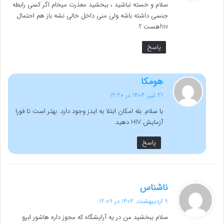
سلام و خسته نباشید ، ببخشید معذرت میخام اگر کسی رابطه
:
جنسی داشته باشه ولی منی داخل خالی نشه باز هم احتمال
hivهست ؟
پاسخ
گ
هومکا
ف
21 تیر, 1404 در 12:20
ت
با سلام. بله امکان ابتلا به ایدز وجود دارد. بهتر است تا فورا
:
آزمایش HIV دهید.
پاسخ
گ
ناشناس
ف
9 اردیبهشت, 1404 در 12:09
ت
سلام ببخشید من در یه آرایشگاه که مجوز داره هاشور ابرو
: