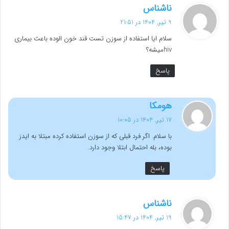
گ
ناشناس
ف
9 تیر, 1404 در 21:51
ت
سلام ایا استفاده از سوزن تست قند خون الوده باعث بیماری
:
hivمیشه؟
پاسخ
گ
هومکا
ف
17 تیر, 1404 در 10:05
ت
با سلام. اگر فرد قبلی که از سوزن استفاده کرده مبتلا به ایدز
:
بوده، بله احتمال ابتلا وجود دارد.
پاسخ
گ
ناشناس
ف
19 تیر, 1404 در 15:47
ت