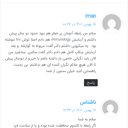
گ
Iman
ف
15 بهمن, 1401 در 00:27
ت
سلام من رابطه آنچنان پر خطر هم نبود حدود دو سال پیش
:
داشتم و آزمایش immunology هم دادم اصلا توش hiv ننوشته
بود . یه میکروبی داشتم دکتر گفت مربوط به گوارشه. و بعد
آزمایش چکاپ کامل هم دادم دکتر گفت سالمی. ببخشید من
الان باید نگرانی خاصی باز داشته باشم یا خیر.و از دوسال پیش
تا الان هیچ علائم نگران کننده ای هم نداشتم .بی زحمت
راهنمايي کنید خیلی ممنون از شما
پاسخ
گ
ناشناس
ف
17 بهمن, 1401 در 17:34
ت
سلام به شما
:
اگر رابطه با کاندوم محافظت شده بوده و یا از سلامت فرد