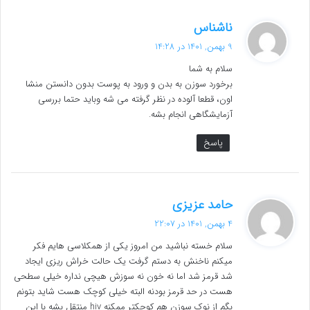
گ
ناشناس
ف
9 بهمن, 1401 در 14:28
ت
سلام به شما
:
برخورد سوزن به بدن و ورود به پوست بدون دانستن منشا
اون، قطعا آلوده در نظر گرفته می شه وباید حتما بررسی
آزمایشگاهی انجام بشه.
پاسخ
گ
حامد عزیزی
ف
4 بهمن, 1401 در 22:07
ت
سلام خسته نباشید من امروز یکی از همکلاسی هایم فکر
:
میکنم ناخنش به دستم گرفت یک حالت خراش ریزی ایجاد
شد قرمز شد اما نه خون نه سوزش هیچی نداره خیلی سطحی
هست در حد قرمز بودنه البته خیلی کوچک هست شاید بتونم
بگم از نوک سوزن هم کوچکتر ممکنه hiv منتقل بشه با این