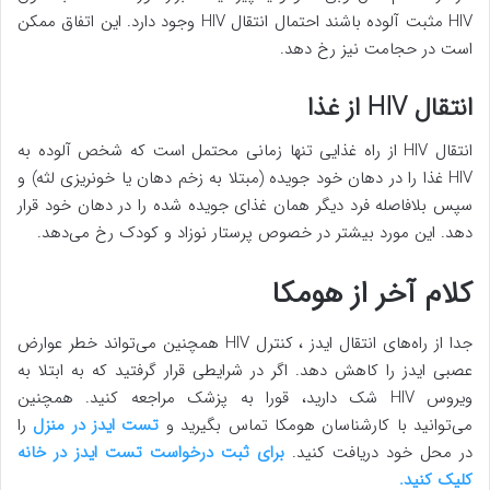
HIV مثبت آلوده باشند احتمال انتقال HIV وجود دارد. این اتفاق ممکن
است در حجامت نیز رخ دهد.
انتقال HIV از غذا
انتقال HIV از راه غذایی تنها زمانی محتمل است که شخص آلوده به
HIV غذا را در دهان خود جویده (مبتلا به زخم دهان یا خونریزی لثه) و
سپس بلافاصله فرد دیگر همان غذای جویده شده را در دهان خود قرار
دهد. این مورد بیشتر در خصوص پرستار نوزاد و کودک رخ می‌دهد.
کلام آخر از هومکا
جدا از راه‌های انتقال ایدز ، کنترل HIV همچنین می‌تواند خطر عوارض
عصبی ایدز را کاهش دهد. اگر در شرایطی قرار گرفتید که به ابتلا به
ویروس HIV شک دارید، قورا به پزشک مراجعه کنید. همچنین
می‌توانید با کارشناسان هومکا تماس بگیرید و
تست ایدز در منزل
را
در محل خود دریافت کنید.
برای ثبت درخواست تست ایدز در خانه
کلیک کنید.