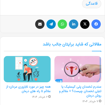
قاعدگی
فیس بوک
X
لینکدین
واتس آپ
تلگرام
اشتراک گذاری از طریق ایمیل
مقالاتی که شاید برایتان جالب باشد
سندرم تخمدان پلی کیستیک یا
همه چیز در مورد ناباروری مردان؛ از
تنبلی تخمدان چیست؟ + علائم و
علائم تا راه های درمان
روش درمان
6 خرداد, 1404
7 خرداد, 1404