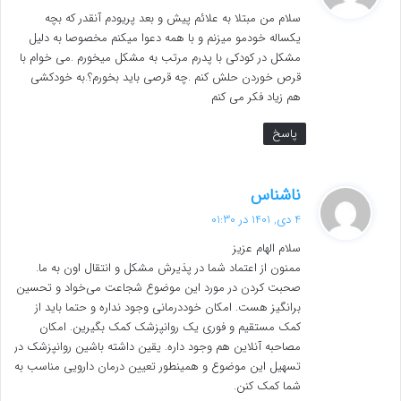
ت
سلام من مبتلا به علائم پیش و بعد پریودم آنقدر که بچه
:
یکساله خودمو میزنم و با همه دعوا میکنم مخصوصا به دلیل
مشکل در کودکی با پدرم مرتب به مشکل میخورم .می خوام با
قرص خوردن حلش کنم .چه قرصی باید بخورم؟.به خودکشی
هم زیاد فکر می کنم
پاسخ
گ
ناشناس
ف
4 دی, 1401 در 01:30
ت
سلام الهام عزیز
:
ممنون از اعتماد شما در پذیرش مشکل و انتقال اون به ما.
صحبت کردن در مورد این موضوع شجاعت می‌خواد و تحسین
برانگیز هست. امکان خوددرمانی وجود نداره و حتما باید از
کمک مستقیم و فوری یک روانپزشک کمک بگیرین. امکان
مصاحبه آنلاین هم وجود داره. یقین داشته باشین روانپزشک در
تسهیل این موضوع و همینطور تعیین درمان دارویی مناسب به
شما کمک کنن.