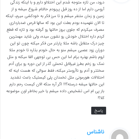
درود، من تازه متوجه شدم این اختلالو دارم و با اینکه زندگی
:
آرومی دارم اما از ده روز قبل پریودم حالتام شروع میشه و از
زمین و زمان متنفر میشم و تا مرز فکر به خودکشی میرم، اینکه
تا الان نفهمیده بودم بعلت این بود که سالها قرص ضدبارداری
مصرف میکردم که جلوی بروز حالتها رو گرفته بود و تازه که قطع
کردم داره اختلال خودش رو نشون میده، ولی شاید مهمترین
چیز درک متقابل باشه مثلا پارتنر من فکر میکنه چون تو این
دوران زود عصبی میشم منو به حال خودم بذاره تا خودم مثلا
اروم باشم بهتره برام اما این حس بی توجهی القا میکنه و مثل
نمک رو زخم بطرز غیرقابل تحملی گذر از این دوره رو برای آدم
سختتر و آدم رو ناآرومتر میکنه، فقط سوالی که هست اینه که
احتلالات هورمونی مثل تخمدان پلی کیستیک باعث تشدید
این حالتها میشه درسته؟!!! اگر آره منکه الان کیست رحم دارم
باز پی ام اس تشخیص داده میشم یا خیر بخاطر اون موضوعه
کلا؟!
پاسخ
گ
ناشناس
ف