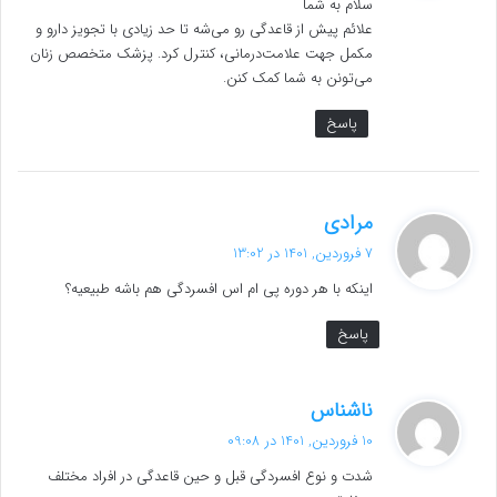
سلام به شما
:
علائم پیش از قاعدگی رو می‌شه تا حد زیادی با تجویز دارو و
مکمل جهت علامت‌درمانی، کنترل کرد. پزشک متخصص زنان
می‌تونن به شما کمک کنن.
پاسخ
گ
مرادی
ف
7 فروردین, 1401 در 13:02
ت
اینکه با هر دوره پی ام اس افسردگی هم باشه طبیعیه؟
:
پاسخ
گ
ناشناس
ف
10 فروردین, 1401 در 09:08
ت
شدت و نوع افسردگی قبل و حین قاعدگی در افراد مختلف
: