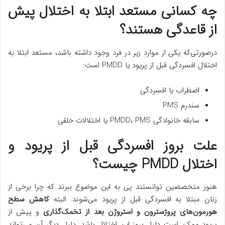
چه کسانی مستعد ابتلا به اختلال پیش
از قاعدگی هستند؟
درصورتی‌که یکی از موارد زیر در فرد وجود داشته باشد، مستعد ابتلا به
اختلال افسردگی قبل از پریود یا PMDD است:
اضطراب یا افسردگی
سندرم PMS
سابقه خانوادگی PMDD، PMS یا اختلالات خلقی
علت بروز افسردگی قبل از پریود و
اختلال PMDD چیست؟
هنوز متخصصین توانستند پی به این موضوع ببرند که چرا برخی از
زنان مبتلا به افسردگی قبل از پریود می‌شوند. البته
کاهش سطح
هورمون‌های پروژسترون و استروژن بعد از تخمک‌گذاری
و پیش از
پریود ممکن است دلیل بروز این اختلال باشد. دلیل دیگر آن می‌تواند