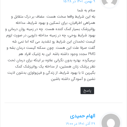
9 بهمن, 1401 در 15:28
ت
سلام به شما
:
بله این شرایط واقعا سخت هست. مضاف بر درک متقابل و
همراهی اطرافیان، برای تسکین و بهبود شرایط، مداخله
روانپزشک بسیار کمک کننده هست. چه در زمینه روان درمانی و
بهبود شرایط روحی، چه در زمینه مداخله دارویی در صورت لزوم.
کیست تخمدان این شرایط رو تشدید می کنه اما نمی شه
گفت صرفا علت این هست. چون ممکنه کیست درمان بشه و
PMS مجدد وجود داشته باشه. این به ژنتیک افراد هم
برمیگرده. بهتره بدون نگرانی علاوه بر اینکه برای درمان تحت
نظر پزشک زنان هستین، از مداخله یک روانپزشک کمک
بگیرین تا با بهبود شرایط، از زندگی و فیزیولوژی بدنتون اذیت
نشین و آسودگی داشته باشین.
پاسخ
گ
الهام حمیدی
ف
29 آذر, 1401 در 19:00