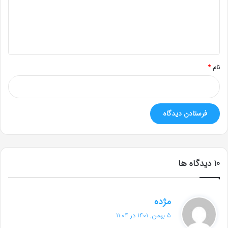
گ
ا
ه
*
نام
*
‫10 دیدگاه ها
گ
مژده
ف
5 بهمن, 1401 در 11:04
ت