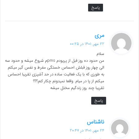
پاسخ
گ
مری
ف
22 مهر, 1401 در 00:25
ت
سلام
:
من حدود ده روز قبل از پریودم pmsم شروع میشه و حدود سه
الی چهار روز قبلش احساس خستگی مفرط و نفس گیر میکنم
به طوری که با یک فعالیت ساده در حد آشپزی تقریبا احساس
میکنم از پا در میام. واقعا نمیدونم چکار کنم؟؟؟
تقریبا چند روز زندگیم مختل میشه
پاسخ
گ
ناشناس
ف
24 مهر, 1401 در 20:47
ت