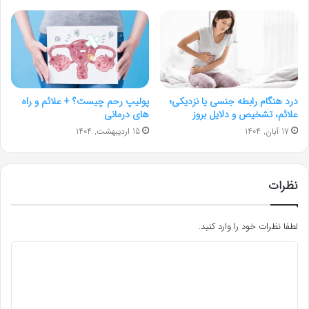
درد هنگام رابطه جنسی یا نزدیکی؛
پولیپ رحم چیست؟ + علائم و راه‌
علائم، تشخیص و دلایل بروز
های درمانی
17 آبان, 1404
15 اردیبهشت, 1404
نظرات
لطفا نظرات خود را وارد کنید.
د
ی
د