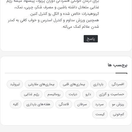
برای درمان خونگی افسردگی دوران پریود، پیشنهاد میشه رژیم
غذایی متعادل داشته باشین و مصرف شکر، چربی، نمک،
کربوهیدرات خالص شده و الکل رو کنترل کنین.
همچنین ورزش مداوم و کنترل استرس و خواب کافی به کمتر
شدن علائم کمک می‌کنه.
پاسخ
برچسب ها
افسردگی
بارداری
بیماری‌های قلبی
بیماری‌های مقاربتی
تیروئید
حساسیت و آلرژی
دارو
دیابت
روماتیسم
رژیم غذایی
ریزش مو
سردرد
سرطان
قاعدگی
هفته‌های بارداری
کلیه
کم‌خونی
کیست