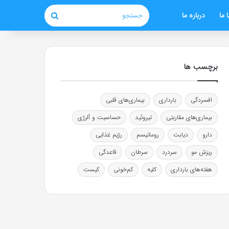
 ما
درباره ما
جستجو
برچسب ها
افسردگی
بارداری
بیماری‌های قلبی
بیماری‌های مقاربتی
تیروئید
حساسیت و آلرژی
دارو
دیابت
روماتیسم
رژیم غذایی
ریزش مو
سردرد
سرطان
قاعدگی
هفته‌های بارداری
کلیه
کم‌خونی
کیست