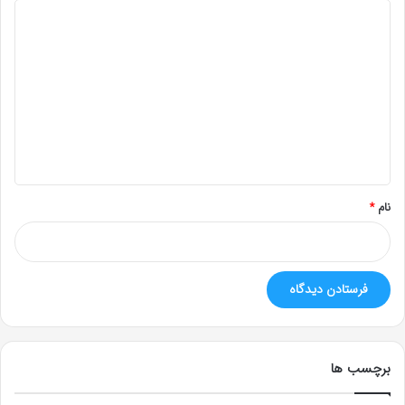
د
ی
د
گ
ا
ه
*
نام
*
برچسب ها