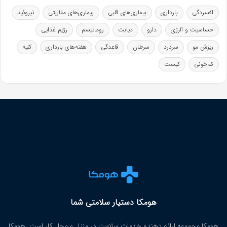
افسردگی
بارداری
بیماری‌های قلبی
بیماری‌های مقاربتی
تیروئید
حساسیت و آلرژی
دارو
دیابت
روماتیسم
رژیم غذایی
ریزش مو
سردرد
سرطان
قاعدگی
هفته‌های بارداری
کلیه
کم‌خونی
کیست
هومکا دستیار سلامتی شما
هومکا مجموعه ارائه‌ دهنده خدمات سلامت در منزل و محل کار است. هومکا