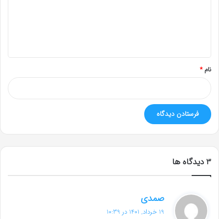
گ
ا
ه
*
نام
*
‫3 دیدگاه ها
گ
صمدی
ف
19 خرداد, 1401 در 10:39
ت