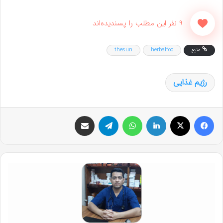
9 نفر این مطلب را پسندیده‌اند
منبع
herbalfoo
thesun
رژیم غذایی
فیس بوک
X
لینکدین
واتس آپ
تلگرام
اشتراک گذاری از طریق ایمیل