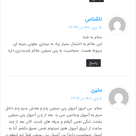
گ
ناشناس
ف
18 دی, 1401 در 22:36
ت
سلام به شما
:
این علائم به احتمال بسیار زیاد به بیماری عفونی زمینه ای
مربوط هست. حساسیت به پنی سیلین علائم شدیدتری داره.
پاسخ
گ
متین
ف
8 دی, 1401 در 22:17
ت
سلام. من امروز آمپول پنی سیلین زدم و بعدش سرم زدم داخل
:
سرم یه آمپول ویتامین سی زد. بعد از زدن آمپول پنی سیلین
بشدت تنگی نفس گرفتم و سرفه های شدید. الان بعد از چند
ساعت از تزریق آمپول هنوز نمیتونم نفس عمیق بکشم. آیا به
آمپول حساسیت دارم؟ من آمپول پنی سیلین قبلاً زدم اینطوری