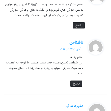
سلام دختر من ۱۱ ساله است وبعد از تزریق ۲ آمپول پینیسیلین
:
بدنش جوش های قرمز زده و انگشت های پاهاش سوزش
شدید داره باید چیکار کنم آیا این علائم خطرناک است؟
پاسخ
گ
ناشناس
ف
6 آذر, 1401 در 01:16
ت
سلام به شما
:
این شواهد نشان‌دهنده حساسیت هست. با توجه به اهمیت
حساسیت به پنی سیلین، بهتره توسط پزشک اطفال معاینه
بشه.
پاسخ
گ
منیره مافی
ف