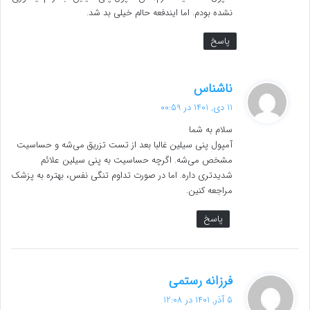
نشده بودم. اما ایندفعه حالم خیلی بد شد.
پاسخ
گ
ناشناس
ف
11 دی, 1401 در 00:59
ت
سلام به شما
:
آمپول پنی سیلین غالبا بعد از تست تزریق می‌شه و حساسیت
مشخص می‌شه. اگرچه حساسیت به پنی سیلین علائم
شدیدتری داره. اما در صورت تداوم تنگی نفس، بهتره به پزشک
مراجعه کنین.
پاسخ
گ
فرزانه رستمی
ف
5 آذر, 1401 در 12:08
ت