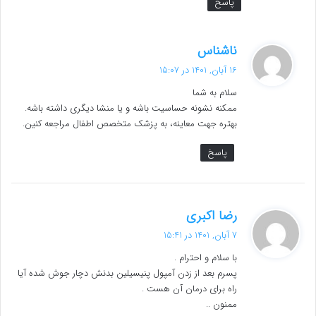
پاسخ
گ
ناشناس
ف
16 آبان, 1401 در 15:07
ت
سلام به شما
:
ممکنه نشونه حساسیت باشه و یا منشا دیگری داشته باشه.
بهتره جهت معاینه، به پزشک متخصص اطفال مراجعه کنین.
پاسخ
گ
رضا اکبری
ف
7 آبان, 1401 در 15:41
ت
با سلام و احترام .
:
پسرم بعد از زدن آمپول پنیسیلین بدنش دچار جوش شده آیا
راه برای درمان آن هست .
ممنون ..