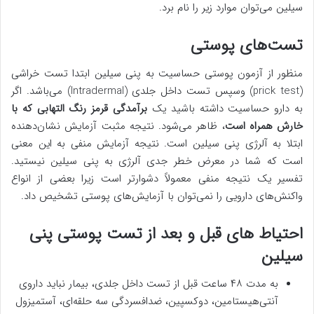
سیلین می‌توان موارد زیر را نام برد.
تست‌های پوستی
منظور از آزمون پوستي حساسيت به پني سيلين ابتدا تست خراشي
(prick test) وسپس تست داخل جلدي (Intradermal) می‌باشد. اگر
به دارو حساسیت داشته باشید یک
برآمدگی قرمز رنگ التهابی که با
خارش همراه است
، ظاهر می‌شود. نتیجه مثبت آزمایش نشان‌دهنده
ابتلا به آلرژی پنی سیلین است. نتیجه آزمایش منفی به این معنی
است که شما در معرض خطر جدی آلرژی به پنی سیلین نیستید.
تفسیر یک نتیجه منفی معمولاً دشوارتر است زیرا بعضی از انواع
واکنش‌های دارویی را نمی‌توان با آزمایش‌های پوستی تشخیص داد.
ﺍﺣﺘﻴﺎﻁ ﻫﺎی ﻗﺒﻞ ﻭ ﺑﻌﺪ ﺍﺯ تست ﭘﻮستی پنی
ﺳﻴﻠﻴﻦ
ﺑﻪ ﻣﺪﺕ ۴۸ ﺳﺎﻋﺖ ﻗﺒﻞ ﺍﺯ تست ﺩﺍﺧﻞ ﺟﻠﺪﻱ، ﺑﻴﻤﺎﺭ ﻧﺒﺎﻳﺪ ﺩﺍﺭﻭﻱ
آنتی‌هیستامین، ﺩﻭﻛﺴﭙﻴﻦ، ضدافسردگی ﺳﻪ حلقه‌ای، ﺁﺳﺘﻤﻴﺰﻭﻝ