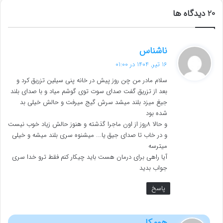
‫20 دیدگاه ها
گ
ناشناس
ف
16 تیر, 1404 در 01:00
ت
سلام مادر من چن روز پیش در خانه پنی سیلین تزریق کرد و
:
بعد از تزریق گفت صدای سوت توی گوشم میاد و با صدای بلند
جیغ میزد بلند میشد سرش گیج میرفت و حالش خیلی بد
شده بود
و حالا 8روز از اون ماجرا گذشته و هنوز حالش زیاد خوب نیست
و در خاب تا صدای جیق یا…. میشنوه سری بلند میشه و خیلی
میترسه
آیا راهی برای درمان هست باید چیکار کنم فقط ترو خدا سری
جواب بدید
پاسخ
گ
هومکا