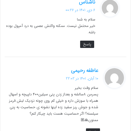
گ
ناشناس
ف
6 دی, 1401 در 00:26
ت
سلام به شما
:
خیر محتمل نیست. ممکنه واکنش عصبی به درد آمپول بوده
باشه.
پاسخ
گ
عاطفه رحیمی
ف
10 آبان, 1401 در 22:02
ت
سلام وقت بخیر
:
پسرمن ۸سالشه و بعداز زدن پنی سیلین۴۰۰ دلپیچه و اسهال
همراه با سوزش داره و خیلی کم روی چونه نزدیک لبش قرمز
شده و جوش ریز سفید زده اینها نشونه ی حساسیت به پنی
سیلسنه؟ اگر حساسیت هست باید چیکار کنم؟
ممنون🙏🏼