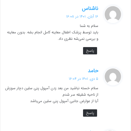
گ
ناشناس
ف
16 آبان, 1401 در 16:08
ت
سلام به شما
:
باید توسط پزشک اطفال معاینه کامل انجام بشه. بدون معاینه
و بررسی نمی‌شه نظری داد.
پاسخ
گ
حامد
ف
5 دی, 1401 در 16:04
ت
سلام خسته نباشید من بعد زدن آمپول پنی سلین دچار سوزش
:
از ناحیه شقیقه سر شدم
آیا از عوارض جانبی آمپول پنی سلین می‌باشد
پاسخ