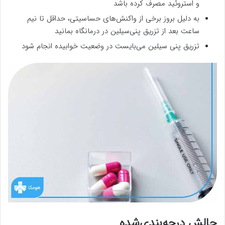
ﻭ ﺍﺳﺘﺮﻭﺋﻴﺪ ﻣﺼﺮﻑ ﻛﺮﺩﻩ ﺑﺎﺷﺪ
به ﺩﻟﻴﻞ ﺑﺮﻭﺯ ﺑﺮﺧﻲ ﺍﺯ واکنش‌های ﺣﺴﺎﺳﻴﺘﻲ، ﺣﺪﺍﻗﻞ ﺗﺎ ﻧﻴﻢ
ﺳﺎﻋﺖ ﺑﻌﺪ ﺍﺯ ﺗﺰﺭﻳﻖ پنی‌سیلین در درمانگاه بمانید
ﺗﺰﺭﻳﻖ ﭘﻨﻲ ﺳﻴﻠﻴﻦ می‌بایست ﺩﺭ ﻭﺿﻌﻴﺖ ﺧﻮﺍﺑﻴﺪﻩ ﺍﻧﺠﺎﻡ ﺷﻮﺩ
چالش درجه‌بندی‌شده