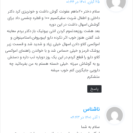
25 آبان, 1401 در 01:44
ت
سلام دختر 20ماهم عفونت گوش داشت و خونریزی کرد دکتر
:
داخلی و اطفال شربت سقیکسیم 100 و قطره چشمی داد برای
گوشش.اسهال داشت در این دوره
بعد هشت روزبعدتموم کردن انتی بیوتیک باز دکتر بردم معاینه
شد گفتن هنوز خوب اثر نکرده دارو ایبوبروفن،استامینوفن و
اموکسی کلاو دادن.اسهال خیلی زیاد و شدید شد و قسمت زیر
پوشک قرمز و خیلی حساس شد و با خواندن راهنمای اموکسی
کلاو دارو را قطع کردم.در این یک روز دوباره تب داره و دستش
رو به گوشاش میزنه .خیلی خسته هستم به من بفرمائید چه
دارویی جایگزین کنم خوب میشه
متشکرم
پاسخ
گ
ناشناس
ف
1 آذر, 1401 در 04:43
ت
سلام به شما
: