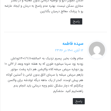
امکان تجویز دارو و توصیه درمانی بدون معاینه و در بستر
مجازی ممکن نیست. بهتره عدم پاسخ به درمان و ایجاد عارضه
رو با پزشک معالج درمیان بگذارین.
پاسخ
گ
سیده فاطمه
ف
12 آبان, 1401 در 23:46
ت
سلام وقت بخیر. پسرم نزدیک به 6سالشه1401/9/8تودلش
:
زودبه زود سرما میخوره طوری که یه هفته خوبه وبعد از 7الی 10
روز دوباره مریض میشه.کلاه وکاپشن هم داره پشت موتور
بازهم مریض میشه یا سرمای اتاق بدون لباس با آستین کوتاه
هم پیش اومده. کمتر از یک ماهه دیگه تولدشه برای واکسن
چکارکنم که دچار مشکل نشم وچه درمانی باید انجام بدم.
راهنماییم کنید. متشکرم
پاسخ