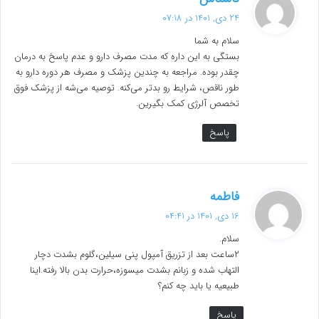
ف
24 دی, 1401 در 07:18
ت
سلام به شما
:
بستگی به این داره که مدت مصرف دارو و عدم پاسخ به درمان
چقدر بوده. مراجعه به چندین پزشک و مصرف هر دوره دارو به
طور ناقص، شرایط رو بدتر می‌کنه. توصیه می‌شه از پزشک فوق
تخصص آلرژی کمک بگیرین.
پاسخ
گ
فاطمه
ف
16 دی, 1401 در 04:41
ت
سلام.
:
۲ساعت بعد از تزریق آمپول پنی سیلین،گلوم بشدت دچار
التهاب شده و زبانم بشدت میسوزه،حرارت بدن بالا رفته.اینا
طبیعیه یا باید چه کنم؟
پاسخ