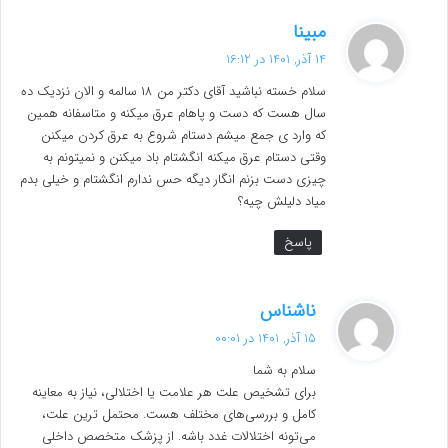
گ
مبینا
ف
14 آذر, 1401 در 16:12
ت
سلام خسته نباشید آقای دکتر من ۱۸ سالمه و الان نزدیک ده
:
سال هست که دست و پاهام عرق میکنه و متاسفانه همین
که وارد ی جمع میشم دستام شروع به عرق کردن میکنن
وقتی دستام عرق میکنه انگشتام باد میکنن و نمیتونم به
چیزی دست بزنم انگار دیگه حس ندارم انگشتام و خیلی بدم
میاد دلیلش چیه؟
پاسخ
گ
ناشناس
ف
15 آذر, 1401 در 00:01
ت
سلام به شما
:
برای تشخیص علت هر علامت یا اختلالی، نیاز به معاینه
کامل و بررسی‌های مختلف هست. محتمل ترین علت،
می‌تونه اختلالات غدد باشه. از پزشک متخصص داخلی