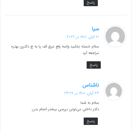
پاسخ
گ
سیا
ف
21 آبان, 1401 در 21:22
ت
سلام خسته نباشید واسه رفع عرق کف پا به چ دکتری بهتره
:
مراجعه کرد
پاسخ
گ
ناشناس
ف
23 آبان, 1401 در 23:26
ت
سلام به شما
:
دکتر داخلی می‌تونن بررسی بیشتر انجام بدن.
پاسخ