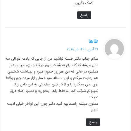
کمک بگیرین.
پاسخ
گ
طاها
ف
19 آبان, 1401 در 19:18
ت
سلام جناب دکتر خسته نباشید من از جایی که یادمه دو الی سه
:
سال میشه که کف پام به شدت عرق میکنه و بوی خیلی بدی
میگیره در حالی که من هر روز حموم میرم و بهداشت شخصی
هم رعایت میکنم و این مسئله منو خسلی ازار میده چون واقعا
بوی بدی میگیره پا و از کار های اجتمائی به این دلیل زیاد
نمیتونم شرکت کنم اما فقط پاها اینطوریه و دستها اصلا عرق
نمیکنه
ممنون میشم راهنماییم کنید دکتر چون این اواخر خیلی اذیت
شدم
پاسخ