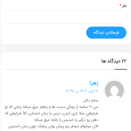
نام
*
‫22 دیدگاه ها
گ
زهرا
ف
7 آبان, 1404 در 16:38
ت
سلام دکتر
:
من 21 سالمه از بچگی دست ها و پاهام عرق میکنه زمانی که تو
شرایطی مثلا بازی کردن، درس یا زمان امتحان، کلاً شرایطی که
ذهن رو درگیر یا استرس زا باشه عرق میکنه
الان میخوام بدونم برم پیش روان پزشک چون زمان استرس