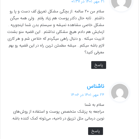
21 مهر, 1401 در 01:37
ت
سلام من ۲۰ سالمه .از بچگی مشکل تعریق کف دست و پا رو
:
داشتم . تابه حال دکتر پوست هم زیاد رفتم . ولی همه میگن
مشکل خاصی مشاهده نمیشه و سیستم بدن شما اینجوریه .
ازمایش هم دادم هیچ مشکلی نداشتم . این قضیه منو بشدت
اذییت میکنه . و دنبال راهی میگردم که خلاص شم و هر کاری
لازم باشه میکنم . میشه مطمئن ترین راه در این قضیه رو بهم
معرفی کنید؟
پاسخ
گ
ناشناس
ف
24 مهر, 1401 در 14:06
ت
سلام به شما
:
مراجعه به پزشک متخصص پوست و استفاده از روش‌های
نوین درمانی مثل تزریق در ناحیه، می‌تونه کمک کننده باشه.
پاسخ