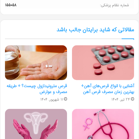
شماره نظام پزشکی:
155058
مقالاتی که شاید برایتان جالب باشد
آشنایی با انواع قرص‌های آهن+
قرص مترونیدازول چیست؟ + طریقه
بهترین زمان مصرف قرص آهن
مصرف و عوارض
24 تیر, 1404
11 شهریور, 1404