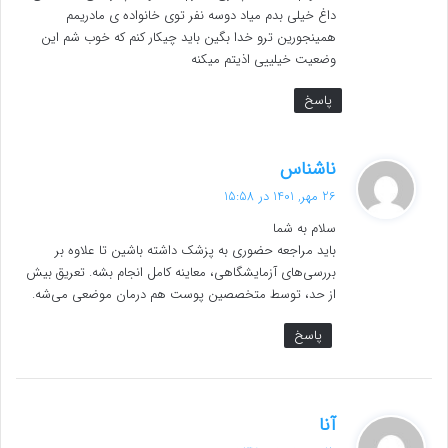
داغ خیلی بدم میاد دوسه نفر توی خانواده ی مادریمم
همینجورین ترو خدا بگین باید چیکار کنم که خوب شم این
وضعیت خیلییی اذیتم میکنه
پاسخ
گ
ناشناس
ف
26 مهر, 1401 در 15:58
ت
سلام به شما
:
باید مراجعه حضوری به پزشک داشته باشین تا علاوه بر
بررسی‌های آزمایشگاهی، معاینه کامل انجام بشه. تعریق بیش
از حد، توسط متخصصین پوست هم درمان موضعی می‌شه.
پاسخ
گ
آنا
ف