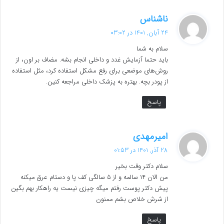
گ
ناشناس
ف
24 آبان, 1401 در 03:02
ت
سلام به شما
:
باید حتما آزمایش غدد و داخلی انجام بشه. مضاف بر اون، از
روش‌های موضعی برای رفع مشکل استفاده کرد، مثل استفاده
از پودر بچه. بهتره به پزشک داخلی مراجعه کنین.
پاسخ
گ
امیرمهدی
ف
28 آذر, 1401 در 01:53
ت
سلام دکتر وقت بخیر
:
من الان ۱۴ سالمه و از ۵ سالگی کف پا و دستام عرق میکنه
پیش دکتر پوست رفتم میگه چیزی نیست یه راهکار بهم بگین
از شرش خلاص بشم ممنون
پاسخ