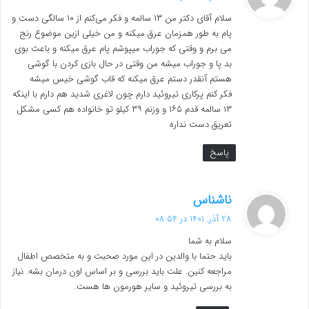
ت
سلام آقای دکتر من ۱۳ سالمه و فکر می‌کنم از ۱۰ سالگی دست و
:
پام به طور همزمان عرق میکنه و من خیلی ازین موضوع رنج
می برم و وقتی که جوراب میپوشم پام عرق میکنه و باعث بوی
بد پا و جوراب میشه من وقتی در حال بازی کردن با گوشی
هستم آنقدر دستم عرق میکنه که قاب گوشی خیس میشه
فکر کنم پرکاری تیروئید دارم چون لاغری شدید هم دارم با اینکه
۱۳ سالمه قدم ۱۶۵ و وزنم ۳۹ کیلو تو خانواده هم کسی مشکل
تعریق دست نداره
پاسخ
گ
ناشناس
ف
28 آذر, 1401 در 08:54
ت
سلام به شما
:
باید حتما با والدین در این مورد صحبت و به متخصص اطفال
مراجعه کنین. علت باید بررسی و بر اساس اون درمان بشه. نیاز
به بررسی تیروئید و سایر هورمون ها هست.