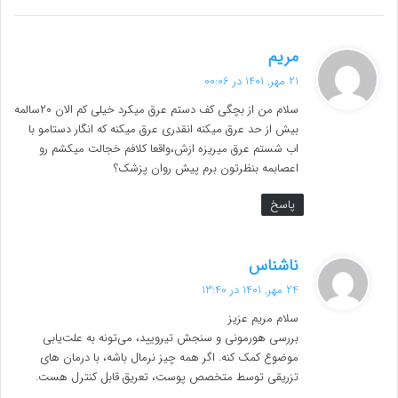
گ
مریم
ف
21 مهر, 1401 در 00:06
ت
سلام من از بچگی کف دستم عرق میکرد خیلی کم الان ۲۰سالمه
:
بیش از حد عرق میکنه انقدری عرق میکنه که انگار دستامو با
اب شستم عرق میریزه ازش،واقعا کلافم خجالت میکشم رو
اعصابمه بنظرتون برم پیش روان پزشک؟
پاسخ
گ
ناشناس
ف
24 مهر, 1401 در 13:40
ت
سلام مریم عزیز
:
بررسی هورمونی و سنجش تیرویید، می‌تونه به علت‌یابی
موضوع کمک کنه. اگر همه چیز نرمال باشه، با درمان های
تزریقی توسط متخصص پوست، تعریق قابل کنترل هست.