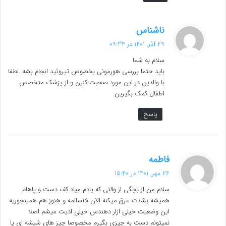
گ
ناشناس
ف
29 آذر, 1401 در 09:34
ت
سلام به شما
:
باید حتما بررسی هورمونی بخصوص تیروئید انجام بشه. لطفا
با والدین در این مورد صحبت کنین و از پزشک متخصص
اطفال کمک بگیرین.
پاسخ
گ
فاطمه
ف
26 مهر, 1401 در 15:40
ت
سلام من از بچگی از وقتی که یادم میاد کف دست و پاهام
:
همیشه بشدت عرق میکنه الان ١۵سالمه و هنوز هم همینجوریه
این وضعیت خیلی ازار دهندس خیلی اذیت میشم اصلا
نمیتونم دست به چیزی بگیرم مخصوصا چیز های شیشه ای یا