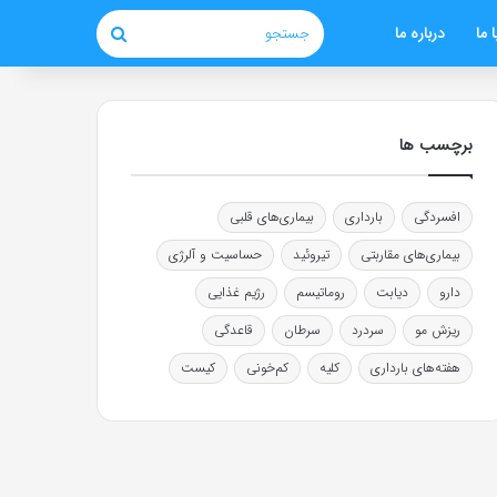
 ما
درباره ما
جستجو
برچسب ها
افسردگی
بارداری
بیماری‌های قلبی
بیماری‌های مقاربتی
تیروئید
حساسیت و آلرژی
دارو
دیابت
روماتیسم
رژیم غذایی
ریزش مو
سردرد
سرطان
قاعدگی
هفته‌های بارداری
کلیه
کم‌خونی
کیست