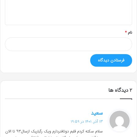
ا
ه
*
نام
*
‫2 دیدگاه ها
گ
سعید
ف
13 آذر, 1401 در 19:59
ت
سلام سکته کردم قلبم دوتافنردارم ویک رگباریک ازسال۹۳ تا الان
: