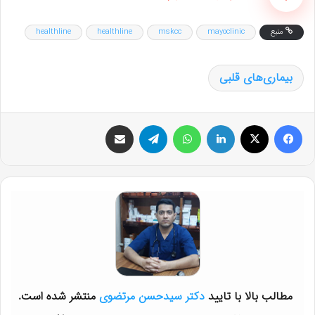
منبع
mayoclinic
mskcc
healthline
healthline
بیماری‌های قلبی
فیس بوک
X
لینکدین
واتس آپ
تلگرام
اشتراک گذاری از طریق ایمیل
مطالب بالا با تایید
دکتر سیدحسن مرتضوی
منتشر شده است.