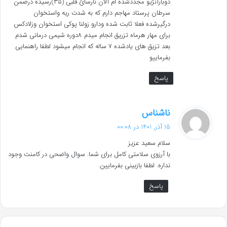
دوبارآنژیو مجددشده ام آلان نارسائ قلبی (۳۵)رسیده درضمن
سرطان پرستاد مهاجم دارم که به شدت ریه واستخوان
درگیرشده فعلا ثابت شده ودارو زولنا پوکی استخوان وزلادکس
برای مهار هرماه تزریق انجام میدم ۸دوره شیمی درمانی شدم
بعد تزیق های یادشده ۷ ساله که انجام میشود لطفا راهنمایی
بفرماییو
پاسخ
گ
ناشناس
ف
15 آذر, 1401 در 00:08
ت
سلام سعید عزیز
:
با آرزوی سلامتی کامل برای شما. سوال واضحی در کامنت وجود
نداره. لطفا بازبینی بفرمایین.
پاسخ