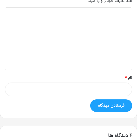
لطفا نظرات خود را وارد کنید.
د
ی
د
گ
ا
ه
*
نام
*
‫4 دیدگاه ها