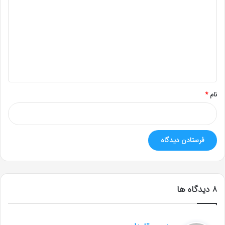
ی
د
گ
ا
ه
*
نام
*
‫8 دیدگاه ها
گ