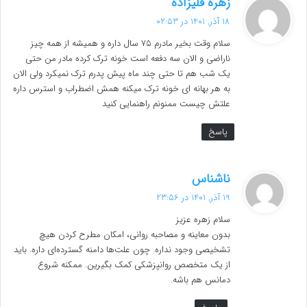
زهره قلیزاده
ف
18 آذر, 1401 در 02:53
ت
سلام وقت بخیر مادرم ۷۵ سال داره و همیشه از همه چیز
:
ناراضی و الان سه دفعه است خونه ترک کرده مادر من حتی
یک شب هم تا حتی چند ماه پیش پدرم ترک نمیکرد ولی الان
به هر بهانه ای خونه ترک میکنه همش اضطراب و استرس داره
علتش چیست ممنونم راهنمایی کنید
پاسخ
گ
ناشناس
ف
19 آذر, 1401 در 23:56
ت
سلام زهره عزیز
:
بدون معاینه و مصاحبه روانی، امکان مطرح کردن هیچ
تشخیصی وجود نداره. چون علت‌ها دامنه گسترده‌ای داره. باید
از یک متخصص روانپزشکی کمک بگیرین. ممکنه شروع
دمانس هم باشه.