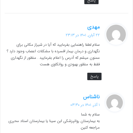
پاسخ
گ
مهدی
ف
22 آبان, 1401 در 23:13
ت
سلام.لطفا راهنمایی بفرمایید که آیا در شیراز مکانی برای
:
نگهداری و درمان بیمار افسرده با مشکلات اعصاب وجود دارد ؟
ممنون میشم که آدرس را اعلام بفرمایید . منظور از نگهداری
فقط به منظور بهبودی و روانکاوی هست
پاسخ
گ
ناشناس
ف
1 آذر, 1401 در 03:30
ت
سلام به شما
:
به بیمارستان روانپزشکی ابن سینا یا بیمارستان استاد محرری
مراجعه کنین.