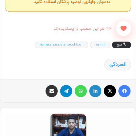
به‌عنوان جایگزین توصیه پزشکان استفاده نکنید.
36 نفر این مطلب را پسندیده‌اند
منبع
nia.nih
homecareassistanceoshkosh
افسردگی
فیس بوک
X
لینکدین
واتس آپ
تلگرام
اشتراک گذاری از طریق ایمیل