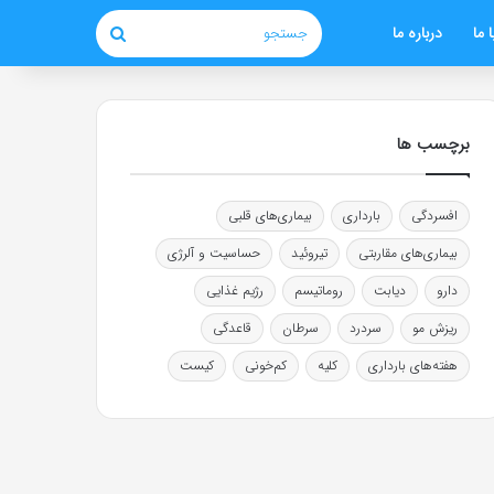
 ما
درباره ما
جستجو
برچسب ها
افسردگی
بارداری
بیماری‌های قلبی
بیماری‌های مقاربتی
تیروئید
حساسیت و آلرژی
دارو
دیابت
روماتیسم
رژیم غذایی
ریزش مو
سردرد
سرطان
قاعدگی
هفته‌های بارداری
کلیه
کم‌خونی
کیست