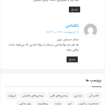
پاسخ
گ
ناشناس
ف
5 اردیبهشت, 1401 در 15:27
ت
سلام حسنای عزیز
:
بله هر دو موادغذایی سرشار از مواد قندین که می‌تونه باعث
چاقی بشه.
پاسخ
برچسب ها
افسردگی
بارداری
بیماری‌های قلبی
بیماری‌های مقاربتی
تیروئید
حساسیت و آلرژی
دارو
دیابت
روماتیسم
رژیم غذایی