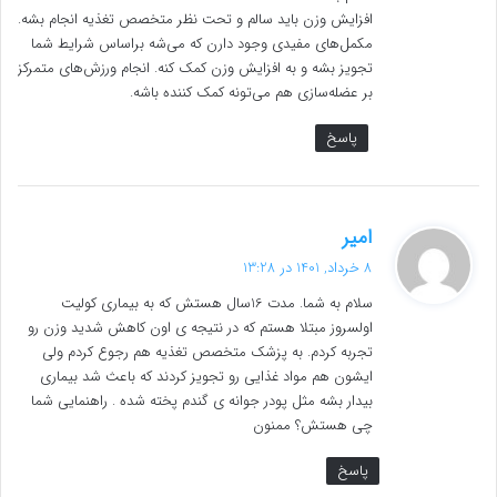
:
افزایش وزن باید سالم و تحت نظر متخصص تغذیه انجام بشه.
مکمل‌های مفیدی وجود دارن که می‌شه براساس شرایط شما
تجویز بشه و به افزایش وزن کمک کنه. انجام ورزش‌های متمرکز
بر عضله‌سازی هم می‌تونه کمک کننده باشه.
پاسخ
گ
امیر
ف
8 خرداد, 1401 در 13:28
ت
سلام به شما. مدت 16سال هستش که به بیماری کولیت
:
اولسروز مبتلا هستم که در نتیجه ی اون کاهش شدید وزن رو
تجربه کردم. به پزشک متخصص تغذیه هم رجوع کردم ولی
ایشون هم مواد غذایی رو تجویز کردند که باعث شد بیماری
بیدار بشه مثل پودر جوانه ی گندم پخته شده . راهنمایی شما
چی هستش؟ ممنون
پاسخ