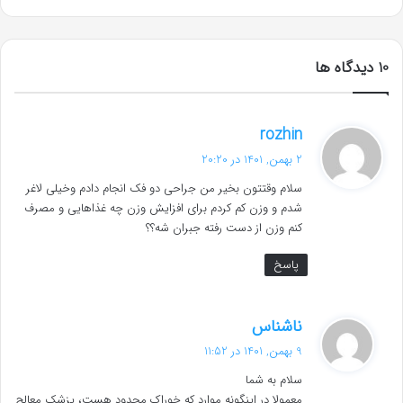
‫10 دیدگاه ها
گ
rozhin
ف
2 بهمن, 1401 در 20:20
ت
سلام وقتتون بخیر من جراحی دو فک انجام دادم وخیلی لاغر
:
شدم و وزن کم کردم برای افزایش وزن چه غذاهایی و مصرف
کنم وزن از دست رفته جبران شه؟؟
پاسخ
گ
ناشناس
ف
9 بهمن, 1401 در 11:52
ت
سلام به شما
:
معمولا در اینگونه موارد که خوراک محدود هست، پزشک معالج