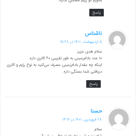
بخورم تو رژیم مشکلی نداره؟
پاسخ
گ
ناشناس
ف
5 اردیبهشت, 1401 در 15:28
ت
سلام هدی عزیز
:
۱۰ عدد بادام‌زمینی به طور تقریبی ۶۰ کالری داره.
اینکه چه مقدار بادام‌زمینی مصرف می‌کنید به نوع رژیم و کالری
دریافتی شما بستگی داره.
پاسخ
گ
حسنا
ف
28 فروردین, 1401 در 14:17
ت
سلام
:
شله زرد و شیربرنج باعث چاقی میشن؟