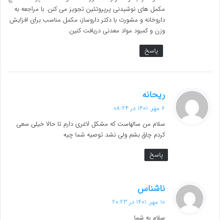
مکمل های نوشیدنی پرپروتئین تجویز می کنن. با مراجعه به
داروخانه و مشورت با دکتر داروساز، مکمل مناسب برای افزایش
وزن و کمبود مواد معدنی دریافت کنین.
پاسخ
گ
ریحانه
ف
6 مهر, 1401 در 08:24
ت
سلام من سالهاست که مشکل لاغری دارم تا حالا خیلی سعی
:
کردم چاق بشم ولی نشد توصیه شما چیه
پاسخ
گ
ناشناس
ف
10 مهر, 1401 در 20:23
ت
سلام به شما