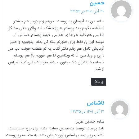
گ
حسین
ف
20 آذر, 1401 در 23:54
ت
سلام من یه آبرسان به پوست صورتم زدم دوبار هم بیشتر
:
استفاده نکردم بعد پوستم هروز خشک شد والان حتی مشکل
تنفسی هم دارم هر غذای هم می خورم پوستم حساس تر
میشه این ن فقط برای صورتم بلکه کل بدنم اینجوریه و حتی
آزمایش کامل هم رفتم دکتر گفت یه کم غلظت خونت لب مرز
داری و ویتامین D که ویتامین D هم خوردم باز هم پوستم
حساسیت نشون داد ممنون میشم منو راهنمایی کنید سپاس
از شما
پاسخ
گ
ناشناس
ف
21 آذر, 1401 در 23:35
ت
سلام حسین عزیز
:
باید پوست توسط متخصص معاینه بشه. اول نوع حساسیت
تشخیص و بعد بر اساس اون درمان بشه. به متخصص پوست