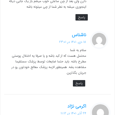
دارن ولی بعد از چن ساعتی خوب میشم باز یک جایی دیگه
اینجوری میشه به نطر شما از چی میتونه باشه
پاسخ
گ
ناشناس
ف
18 دی, 1401 در 23:01
ت
سلام به شما
:
محتمل هست که از کبد باشه و یا صرفا یه اختلال پوستی
مطرح باشه. باید حتما ضایعات توسط پزشک مستقیما
مشاهده بشه. همینطور لازمه پزشک معالج خودتون رو در
جریان بگذارین.
پاسخ
گ
اکرمی نژاد
ف
24 آذر, 1401 در 11:12