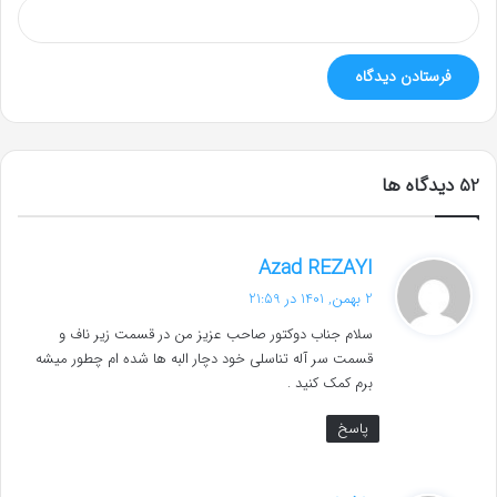
‫52 دیدگاه ها
گ
Azad REZAYI
ف
2 بهمن, 1401 در 21:59
ت
سلام جناب دوکتور صاحب عزیز من در قسمت زیر ناف و
:
قسمت سر آله تناسلی خود دچار البه ها شده ام چطور میشه
برم کمک کنید .
پاسخ