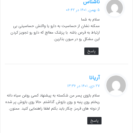
گ
ناشناس
ف
5 بهمن, 1401 در 06:42
ت
سلام به شما
:
ممکنه نشان از حساسیت به دارو یا واکنش حساسیتی بی
ارتباط به قرص باشه. با پزشک معالج که دارو رو تجویز کردن
این مشکل رو در میون بذارین.
پاسخ
گ
آریانا
ف
27 دی, 1401 در 13:36
ت
سلام بازوی پسر من شکسته به پیشنهاد کسی روغن سیاه دانه
:
ریختم روی پنبه و روی بازوش گذاشتم. حالا روی بازوش پر شده
از دونه های قرمز. چکار باید بکنم لطفا راهنمایی کنید. ممنون.
پاسخ