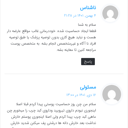
گ
ناشناس
ف
4 بهمن, 1401 در 21:28
ت
سلام به شما
:
قطعا ایجاد حساسیت شده. خوددرمانی غالب مواقع عارضه دار
هست و نباید هیچ کاری بدون توصیه پزشک یا طبق توصیه
افراد نا آگاه و غیرمتخصص انجام بشه. به متخصص پوست
مراجعه کنین تا معاینه بشه.
پاسخ
گ
مسئولی
ف
16 دی, 1401 در 13:00
ت
سلام من چن روز حساسیت پوستی پیدا کردم قبلا اصلا
:
اینجوری نبودم داروی تیرویید وداروی کبد چرب را میخورم چن
ماهی کبد چرب پیدا کردم ولی اصلا اینجوری پوستم خارش
نداشت بعد خارش دانه ها درشتی پف میکنن شدید خارش