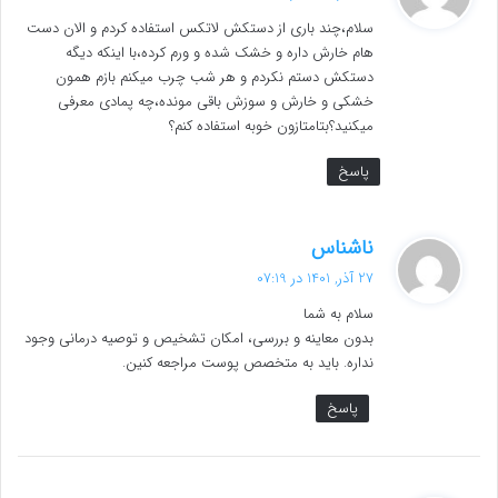
ت
سلام،چند باری از دستکش لاتکس استفاده کردم و الان دست
:
هام خارش داره و خشک شده و ورم کرده،با اینکه دیگه
دستکش دستم نکردم و هر شب چرب میکنم بازم همون
خشکی و خارش و سوزش باقی مونده،چه پمادی معرفی
میکنید؟بتامتازون خوبه استفاده کنم؟
پاسخ
گ
ناشناس
ف
27 آذر, 1401 در 07:19
ت
سلام به شما
:
بدون معاینه و بررسی، امکان تشخیص و توصیه درمانی وجود
نداره. باید به متخصص پوست مراجعه کنین.
پاسخ