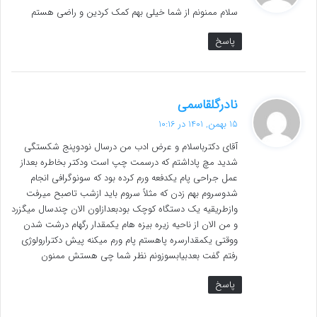
سلام ممنونم از شما خیلی بهم کمک کردین و راضی هستم
:
پاسخ
گ
نادرگلقاسمی
ف
15 بهمن, 1401 در 10:16
ت
آقای دکترباسلام و عرض ادب من درسال نودوپنج شکستگی
:
شدید مچ پاداشتم که درسمت چپ است ودکتر بخاطره بعداز
عمل جراحی پام یکدفعه ورم کرده بود که سونوگرافی انجام
شدوسروم بهم زدن که مثلاً سروم باید ازشب تاصبح میرفت
وازطریقیه یک دستگاه کوچک بودبعدازاون الان چندسال میگزرد
و من الان از ناحیه زیره بیزه هام یکمقدار رگهام درشت شدن
ووقتی یکمقدارسره پاهستم پام ورم میکنه پیش دکترارولوژی
رفتم گفت بعدبیابسوزونم نظر شما چی هستش ممنون
پاسخ