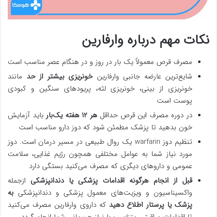
نکات مهم درباره وارفارین
مصرف قرص معمولاً یک بار در روز و در هنگام عصر مناسب است
شایع‌ترین عارضه جانبی وارفارین
خونریزی بیشتر از حد
مانند
خونریزی از بینی، خونریزی لثه، پریودهای سنگین و کبودی
پوست است
در دوره مصرف این قرص حداقل
هر ۱۲ هفته یک‌بار
باید آزمایش
خون بدهید تا پزشک مطمئن شود که دوز دارو مناسب است
تنظیم دوز warfarin یک روال طبیعی در مسیر درمان است. دوز
مورد نیاز شما به عوامل مختلفی همچون رژیم غذایی، سلامت
عمومی و داروهای دیگری که مصرف می‌کنید بستگی دارد
قبل از انجام هرگونه اقدامات پزشکی یا دندانپزشکی
ازجمله
واکسیناسیون و ویزیت‌های معمول پزشکی و دندانپزشکی
به
پزشک یا پرستار اطلاع دهید
که داروی وارفارین مصرف می‌کنید
تا اقدامات مراقبتی متناسب با نیاز جسمانی شما انجام گردد