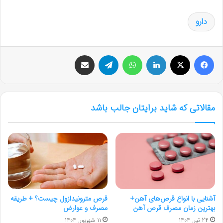
دارو
فیس بوک
X
لینکدین
واتس آپ
تلگرام
اشتراک گذاری از طریق ایمیل
مقالاتی که شاید برایتان جالب باشد
آشنایی با انواع قرص‌های آهن+
قرص مترونیدازول چیست؟ + طریقه
بهترین زمان مصرف قرص آهن
مصرف و عوارض
24 تیر, 1404
11 شهریور, 1404