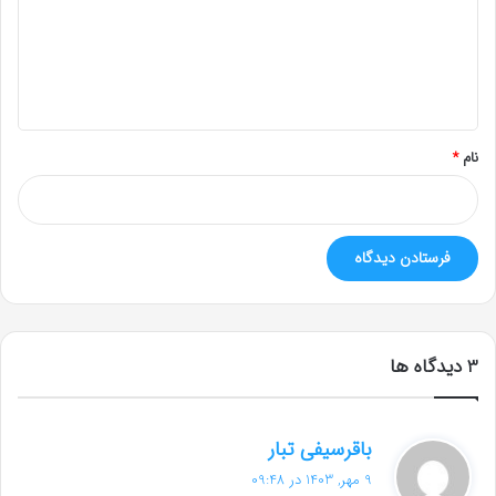
گ
ا
ه
*
نام
*
‫3 دیدگاه ها
گ
باقرسیفی تبار
ف
9 مهر, 1403 در 09:48
ت