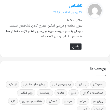
گ
ناشناس
ف
22 بهمن, 1401 در 17:48
ت
سلام به شما
:
بدون معاینه و بررسی امکان مطرح کردن تشخیص نیست.
بهرحال به نظر می‌رسه عروق واریسی باشه و لازمه حتما توسط
متخصص اقدام درمانی انجام بشه.
پاسخ
برچسب ها
افسردگی
بارداری
بیماری‌های قلبی
بیماری‌های مقاربتی
تیروئید
حساسیت و آلرژی
دارو
دیابت
روماتیسم
رژیم غذایی
ریزش مو
سردرد
سرطان
قاعدگی
هفته‌های بارداری
کلیه
کم‌خونی
کیست