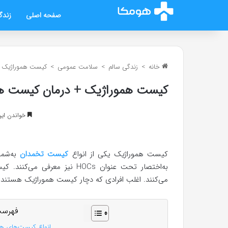
صفحه اصلی
زندگ
خانه
>
زندگی سالم
>
سلامت عمومی
>
کیست هموراژیک +
کیست هموراژیک + درمان کیست ه
خواندن این مطلب 7 د
کیست‌ هموراژیک یکی از انواع
کیست تخمدان
به‌شما
به‌اختصار تحت عنوان HOCs نیز
می‌کنند. اغلب افرادی که دچار کیست هموراژیک هستند 
فهرست
انواع کیست‌های ه