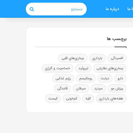
 ما
درباره ما
جستجو
برچسب ها
افسردگی
بارداری
بیماری‌های قلبی
بیماری‌های مقاربتی
تیروئید
حساسیت و آلرژی
دارو
دیابت
روماتیسم
رژیم غذایی
ریزش مو
سردرد
سرطان
قاعدگی
هفته‌های بارداری
کلیه
کم‌خونی
کیست